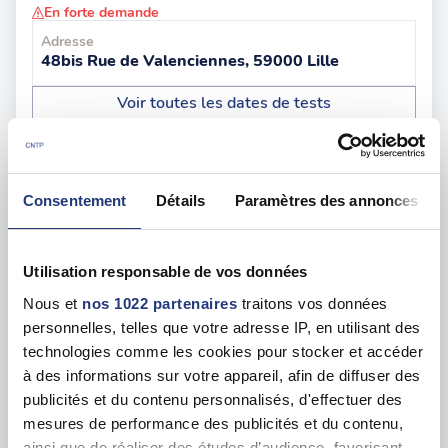
En forte demande
Adresse
48bis Rue de Valenciennes, 59000 Lille
Voir toutes les dates de tests
lun. 24 août
59 - Lille
dès le
112.00 €
Consentement
Détails
Paramètres des annonces
En forte demande
Adresse
Utilisation responsable de vos données
40 Pl. du Théâtre, 59800 Lille
Nous et
nos 1022 partenaires
traitons vos données
Voir toutes les dates de tests
personnelles, telles que votre adresse IP, en utilisant des
technologies comme les cookies pour stocker et accéder
à des informations sur votre appareil, afin de diffuser des
jeu. 13 août
59 - Marcq-en-Barœul
dès le
publicités et du contenu personnalisés, d'effectuer des
115.00 €
mesures de performance des publicités et du contenu,
ainsi que de réaliser des études d’audience, favorisant