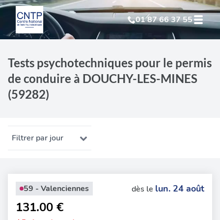
01 87 66 37 55
Test Psychotechnique
suite à suspension
Tests psychotechniques pour le permis
de conduire à DOUCHY-LES-MINES
Test Psychotechnique
suite à annulation
(59282)
Test Psychotechnique
suite à invalidation
Test Psychotechnique
professionnel
Filtrer par jour
lun. 24 août
59 - Valenciennes
dès le
131.00 €