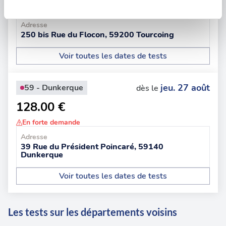
En forte demande
Les cookies nous permettent de personnaliser le contenu
Adresse
et les annonces, d'offrir des fonctionnalités relatives aux
250 bis Rue du Flocon, 59200 Tourcoing
médias sociaux et d'analyser notre trafic. Nous
Voir toutes les dates de tests
partageons également des informations sur l'utilisation de
notre site avec nos partenaires de médias sociaux, de
publicité et d'analyse, qui peuvent combiner celles-ci
jeu. 27 août
59 - Dunkerque
dès le
avec d'autres informations que vous leur avez fournies
128.00 €
ou qu'ils ont collectées lors de votre utilisation de leurs
services.
En forte demande
Adresse
39 Rue du Président Poincaré, 59140
Dunkerque
Voir toutes les dates de tests
Les tests sur les départements voisins