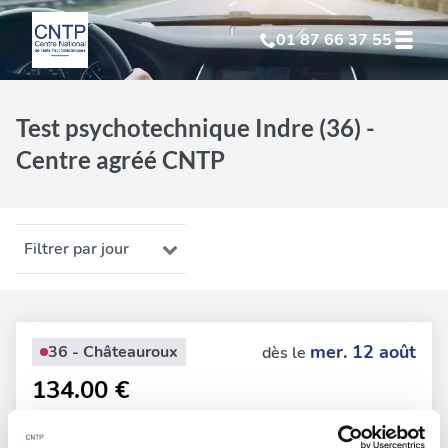
01 87 66 37 55
Test Psychotechnique
suite à suspension
Test psychotechnique Indre (36) -
Centre agréé CNTP
Test Psychotechnique
suite à annulation
Test Psychotechnique
suite à invalidation
Filtrer par jour
Test Psychotechnique
professionnel
mer. 12 août
36 - Châteauroux
dès le
134.00 €
En forte demande