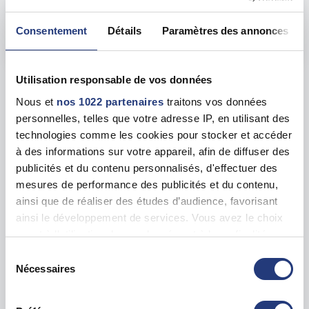
Adresse
11 Pl. la Fayette, 36000 Châteauroux
Consentement
Détails
Paramètres des annonces
Voir toutes les dates de tests
Utilisation responsable de vos données
Les tests sur les départements voisins
Nous et
nos 1022 partenaires
traitons vos données
personnelles, telles que votre adresse IP, en utilisant des
Cher (18)
technologies comme les cookies pour stocker et accéder
24 dates disponibles
à des informations sur votre appareil, afin de diffuser des
publicités et du contenu personnalisés, d'effectuer des
Indre-et-Loire (37)
52 dates disponibles
mesures de performance des publicités et du contenu,
ainsi que de réaliser des études d’audience, favorisant
Loir-et-Cher (41)
ainsi le développement de services. Vous avez le choix
12 dates disponibles
quant à l'utilisation de vos données et à leurs finalités.
Vous pouvez modifier ou retirer votre consentement à
Sélection
Vienne (86)
63 dates disponibles
tout moment en consultant la Déclaration relative aux
Nécessaires
du
cookies ou en cliquant sur l'icône de confidentialité.
consentement