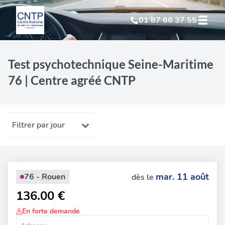
01 87 66 37 55
Test Psychotechnique
suite à suspension
Test psychotechnique Seine-Maritime
76 | Centre agréé CNTP
Test Psychotechnique
suite à annulation
Test Psychotechnique
suite à invalidation
Filtrer par jour
Test Psychotechnique
professionnel
mar. 11 août
76 - Rouen
dès le
136.00 €
En forte demande