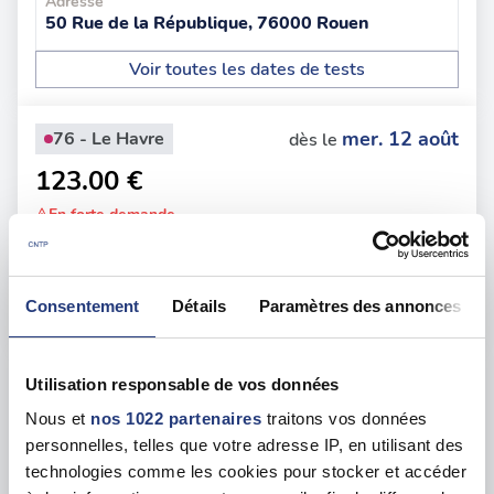
Adresse
50 Rue de la République, 76000 Rouen
Voir toutes les dates de tests
mer. 12 août
76 - Le Havre
dès le
123.00 €
En forte demande
Adresse
154 Rue Victor Hugo, 76600 Le Havre
Consentement
Détails
Paramètres des annonces
Voir toutes les dates de tests
jeu. 03 septembre
76 - Cleon
dès le
Utilisation responsable de vos données
110.00 €
Nous et
nos 1022 partenaires
traitons vos données
personnelles, telles que votre adresse IP, en utilisant des
En forte demande
technologies comme les cookies pour stocker et accéder
Adresse