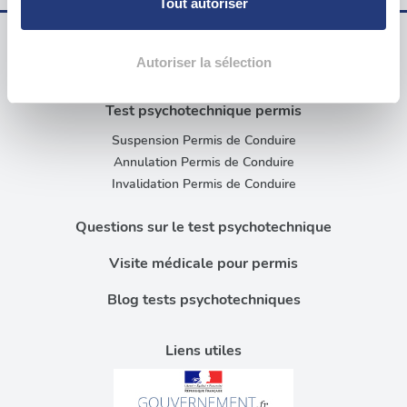
Tout autoriser
la
section « Détails »
. Vous pouvez modifier ou retirer
votre consentement à tout moment à partir de la
déclaration sur les cookies.
Autoriser la sélection
Examen psychotechnique ? Pour qui ?
Les cookies nous permettent de personnaliser le contenu
Test psychotechnique permis
et les annonces, d'offrir des fonctionnalités relatives aux
Suspension Permis de Conduire
médias sociaux et d'analyser notre trafic. Nous
Annulation Permis de Conduire
partageons également des informations sur l'utilisation de
Invalidation Permis de Conduire
notre site avec nos partenaires de médias sociaux, de
publicité et d'analyse, qui peuvent combiner celles-ci
Questions sur le test psychotechnique
avec d'autres informations que vous leur avez fournies
ou qu'ils ont collectées lors de votre utilisation de leurs
Visite médicale pour permis
services.
Blog tests psychotechniques
Liens utiles