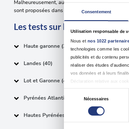
Malheureusement, aucun créneau de test psychotec
sont proposées dans des départements voisins.
Consentement
Les tests sur les départements
Utilisation responsable de 
Nous et
nos 1022 partenair
Haute garonne (31)
technologies comme les cooki
publicités et du contenu per
Landes (40)
réaliser des études d’audienc
vos données et à leurs final
Lot et Garonne (47)
Déclaration relative aux cooki
Sélection
Pyrénées Atlantiques (64)
Si vous le permettez, nous a
Nécessaires
du
Collecter des informatio
consentement
Hautes Pyrénées (65)
Identifier votre appareil
digitales).