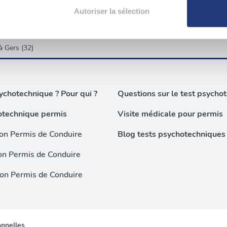
aitement de vos données personnelles et définir vos préférences
Autoriser la sélection
er ou retirer votre consentement à tout moment à partir de la dé
à Gers (32)
e personnaliser le contenu et les annonces, d'offrir des fonctio
rafic. Nous partageons également des informations sur l'utilisati
, de publicité et d'analyse, qui peuvent combiner celles-ci avec
ils ont collectées lors de votre utilisation de leurs services.
chotechnique ? Pour qui ?
Questions sur le test psycho
otechnique permis
Visite médicale pour permis
on Permis de Conduire
Blog tests psychotechniques
on Permis de Conduire
ion Permis de Conduire
nnelles