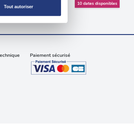
, reportez-vous à la
section «
10 dates disponibles
Tout autoriser
claration sur les cookies.
nnalités relatives aux médias
on de notre site avec nos
 d'autres informations que
technique
Paiement sécurisé