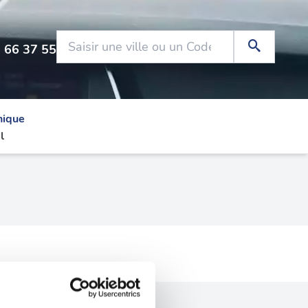
 66 37 55
nique
l