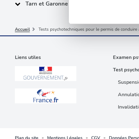
Tarn et Garonne (82)
Pour en savoir plus sur le tr
Détails »
. Vous pouvez modifi
Accueil
Tests psychotechniques pour le permis de conduire 
Les cookies nous permettent d
sociaux et d'analyser notre t
partenaires de médias sociaux
vous leur avez fournies ou qu'
Liens utiles
Examen psy
Test psych
Suspensi
Annulati
Invalidat
-
-
-
Plan du site
Mentions Légales
CGV
Données Perso