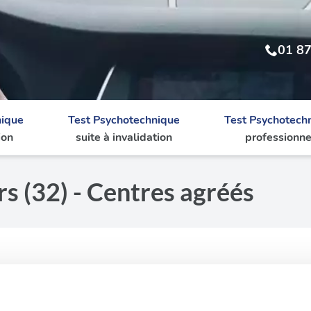
01 87
nique
Test Psychotechnique
Test Psychotech
ion
suite à invalidation
professionne
s (32) - Centres agréés