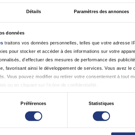
hnique n'est disponible pour le lieu et les options qu
Détails
Paramètres des annonces
 voisins
vos données
es
traitons vos données personnelles, telles que votre adresse IP,
es pour stocker et accéder à des informations sur votre appareil
sonnalisés, d'effectuer des mesures de performance des publicité
e, favorisant ainsi le développement de services. Vous avez le ch
ités. Vous pouvez modifier ou retirer votre consentement à tout 
es ou en cliquant sur l'icône de confidentialité.
imerions également :
Préférences
Statistiques
ns sur votre localisation géographique qui peuvent être précises 
 en l'analysant activement pour en relever les caractéristiques s