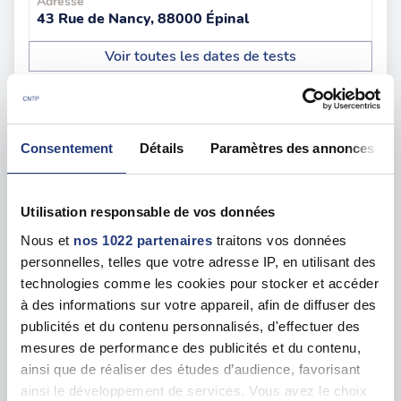
Adresse
43 Rue de Nancy, 88000 Épinal
Voir toutes les dates de tests
Les tests sur les départements voisins
Consentement
Détails
Paramètres des annonces
Haute Marne (52)
2 dates disponibles
Utilisation responsable de vos données
Meurthe et Moselle (54)
45 dates disponibles
Nous et
nos 1022 partenaires
traitons vos données
personnelles, telles que votre adresse IP, en utilisant des
Meuse (55)
technologies comme les cookies pour stocker et accéder
37 dates disponibles
à des informations sur votre appareil, afin de diffuser des
publicités et du contenu personnalisés, d'effectuer des
Moselle (57)
74 dates disponibles
mesures de performance des publicités et du contenu,
ainsi que de réaliser des études d’audience, favorisant
Bas Rhin (67)
ainsi le développement de services. Vous avez le choix
208 dates disponibles