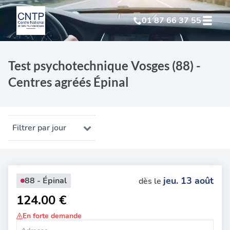
01 87 66 37 55
Test Psychotechnique
suite à suspension
Test psychotechnique Vosges (88) -
Centres agréés Épinal
Test Psychotechnique
suite à annulation
Test Psychotechnique
suite à invalidation
Filtrer par jour
Test Psychotechnique
professionnel
jeu. 13 août
88 - Épinal
dès le
124.00 €
En forte demande