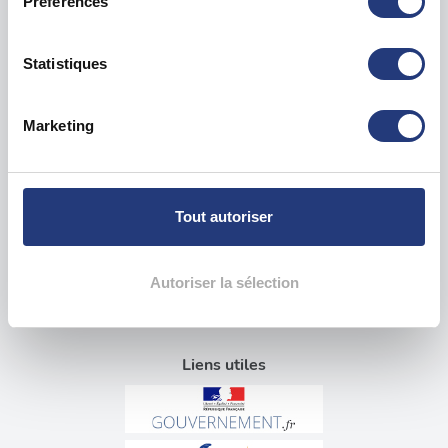
Préférences
Si vous le permettez, nous aimerions également :
Collecter des informations sur votre localisation
Examen psychotechnique ? Pour qui ?
géographique qui peuvent être précises à plusieurs
Statistiques
mètres près
Test psychotechnique permis
Identifier votre appareil en l'analysant activement
Marketing
Suspension Permis de Conduire
pour en relever les caractéristiques spécifiques
Annulation Permis de Conduire
(empreintes digitales).
Invalidation Permis de Conduire
Pour en savoir plus sur le traitement de vos données
personnelles et définir vos préférences, reportez-vous à
Tout autoriser
Questions sur le test psychotechnique
la
section « Détails »
. Vous pouvez modifier ou retirer
votre consentement à tout moment à partir de la
Visite médicale pour permis
déclaration sur les cookies.
Autoriser la sélection
Blog tests psychotechniques
Les cookies nous permettent de personnaliser le contenu
et les annonces, d'offrir des fonctionnalités relatives aux
Liens utiles
médias sociaux et d'analyser notre trafic. Nous
partageons également des informations sur l'utilisation de
notre site avec nos partenaires de médias sociaux, de