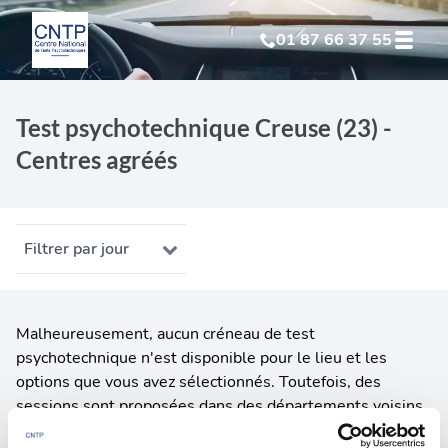
01 87 66 37 55
Test Psychotechnique
suite à suspension
Test psychotechnique Creuse (23) -
Centres agréés
Test Psychotechnique
suite à annulation
Test Psychotechnique
suite à invalidation
Filtrer par jour
Test Psychotechnique
professionnel
Malheureusement, aucun créneau de test
psychotechnique n'est disponible pour le lieu et les
options que vous avez sélectionnés. Toutefois, des
sessions sont proposées dans des départements voisins.