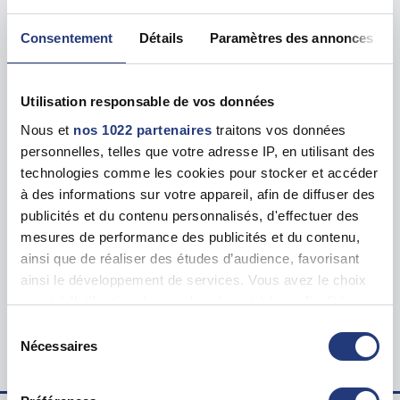
Les tests sur les départements voisins
Consentement
Détails
Paramètres des annonces
Allier (03)
48 dates disponibles
Utilisation responsable de vos données
Cher (18)
24 dates disponibles
Nous et
nos 1022 partenaires
traitons vos données
personnelles, telles que votre adresse IP, en utilisant des
Corrèze (19)
31 dates disponibles
technologies comme les cookies pour stocker et accéder
à des informations sur votre appareil, afin de diffuser des
publicités et du contenu personnalisés, d'effectuer des
Indre (36)
14 dates disponibles
mesures de performance des publicités et du contenu,
ainsi que de réaliser des études d’audience, favorisant
Puy de Dôme (63)
18 dates disponibles
ainsi le développement de services. Vous avez le choix
quant à l'utilisation de vos données et à leurs finalités.
Vous pouvez modifier ou retirer votre consentement à
Sélection
tout moment en consultant la Déclaration relative aux
Nécessaires
du
Accueil
cookies ou en cliquant sur l'icône de confidentialité.
consentement
Tests psychotechniques pour le permis de conduire à Creuse (23)