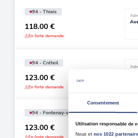
94 - Thiais
Adr
Ave
118.00 €
En forte demande
94 - Créteil
Adr
8 P
123.00 €
En forte demande
Consentement
94 - Fontenay-sous-Bois
Adr
201
Utilisation responsable de 
123.00 €
Boi
Nous et
nos 1022 partenair
En forte demande