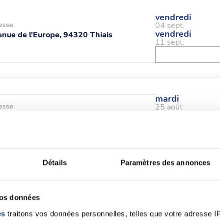
vendredi
esse
04 sept.
vendredi
nue de l'Europe, 94320 Thiais
11 sept.
mardi
esse
25 août
lace Salvador Allende, 94000 Créteil
Détails
Paramètres des annonces
mardi
esse
25 août
mardi
 Rue Carnot, 94120 Fontenay-sous-
vos données
25 août
s
es
traitons vos données personnelles, telles que votre adresse IP,