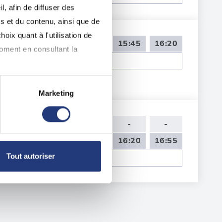
, afin de diffuser des
s et du contenu, ainsi que de
oix quant à l'utilisation de
14:00
14:35
15:10
15:45
16:20
moment en consultant la
Voir toutes les dates de tests
Marketing
à plusieurs mètres près
pécifiques (empreintes
09:00
09:35
10:10
-
-
14:00
14:35
15:10
16:20
16:55
, reportez-vous à la
section «
Tout autoriser
Voir toutes les dates de tests
claration sur les cookies.
nnalités relatives aux médias
on de notre site avec nos
 d'autres informations que