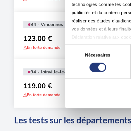
technologies comme les cooki
publicités et du contenu per
réaliser des études d’audienc
94 - Vincennes
Adr
vos données et à leurs final
16 
123.00 €
Déclaration relative aux cooki
En forte demande
Sélection
Si vous le permettez, nous a
Nécessaires
du
Collecter des informatio
consentement
Identifier votre appareil
94 - Joinville-le-Pont
Adr
digitales).
15 
119.00 €
Pour en savoir plus sur le tr
En forte demande
Détails »
. Vous pouvez modifi
Les cookies nous permettent d
Les tests sur les départements
sociaux et d'analyser notre t
partenaires de médias sociaux