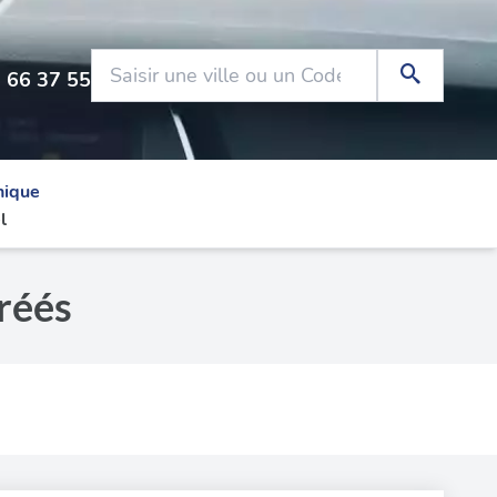
 66 37 55
nique
l
réés