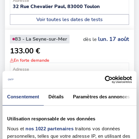
Adresse
32 Rue Chevalier Paul, 83000 Toulon
Voir toutes les dates de tests
lun. 17 août
83 - La Seyne-sur-Mer
dès le
133.00 €
En forte demande
Adresse
865 Av. de Bruxelles, 83500 La Seyne-sur-Mer
Voir toutes les dates de tests
Consentement
Détails
Paramètres des annonces
jeu. 13 août
83 - Draguignan
dès le
127.00 €
Utilisation responsable de vos données
Nous et
nos 1022 partenaires
traitons vos données
En forte demande
personnelles, telles que votre adresse IP, en utilisant des
Adresse