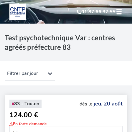
01 87 66 37 55
Test Psychotechnique
suite à suspension
Test psychotechnique Var : centres
agréés préfecture 83
Test Psychotechnique
suite à annulation
Test Psychotechnique
suite à invalidation
Filtrer par jour
Test Psychotechnique
professionnel
jeu. 20 août
83 - Toulon
dès le
124.00 €
En forte demande