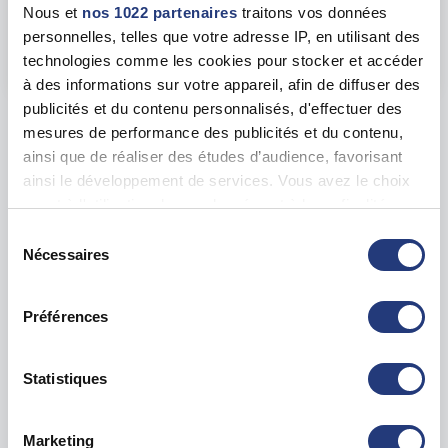
Nous et
nos 1022 partenaires
traitons vos données
1 Pl. Saint-Julien, 02000 Laon
personnelles, telles que votre adresse IP, en utilisant des
Voir toutes les dates de tests
technologies comme les cookies pour stocker et accéder
à des informations sur votre appareil, afin de diffuser des
publicités et du contenu personnalisés, d'effectuer des
Les tests sur les départements voisins
mesures de performance des publicités et du contenu,
ainsi que de réaliser des études d’audience, favorisant
ainsi le développement de services. Vous avez le choix
Marne (51)
70 dates disponibles
quant à l'utilisation de vos données et à leurs finalités.
Vous pouvez modifier ou retirer votre consentement à
Sélection
Nord (59)
tout moment en consultant la Déclaration relative aux
131 dates disponibles
Nécessaires
du
cookies ou en cliquant sur l'icône de confidentialité.
consentement
Oise (60)
78 dates disponibles
Préférences
Si vous le permettez, nous aimerions également :
Collecter des informations sur votre localisation
Pas de Calais (62)
74 dates disponibles
géographique qui peuvent être précises à plusieurs
Statistiques
mètres près
Identifier votre appareil en l'analysant activement
Seine-et-Marne (77)
331 dates disponibles
Marketing
pour en relever les caractéristiques spécifiques