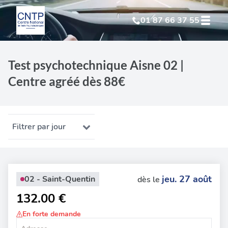
01 87 66 37 55
Test Psychotechnique
suite à suspension
Test psychotechnique Aisne 02 |
Centre agréé dès 88€
Test Psychotechnique
suite à annulation
Test Psychotechnique
suite à invalidation
Filtrer par jour
Test Psychotechnique
professionnel
jeu. 27 août
02 - Saint-Quentin
dès le
132.00 €
En forte demande