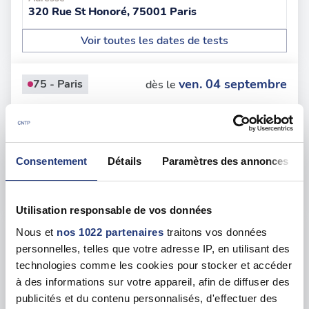
320 Rue St Honoré, 75001 Paris
Voir toutes les dates de tests
ven. 04 septembre
75 - Paris
dès le
124.00 €
En forte demande
Adresse
Consentement
Détails
Paramètres des annonces
24 Rue Louis Blanc, 75010 Paris
Voir toutes les dates de tests
Utilisation responsable de vos données
Nous et
nos 1022 partenaires
traitons vos données
mer. 12 août
75 - Paris
dès le
personnelles, telles que votre adresse IP, en utilisant des
121.00 €
technologies comme les cookies pour stocker et accéder
à des informations sur votre appareil, afin de diffuser des
En forte demande
publicités et du contenu personnalisés, d'effectuer des
Adresse