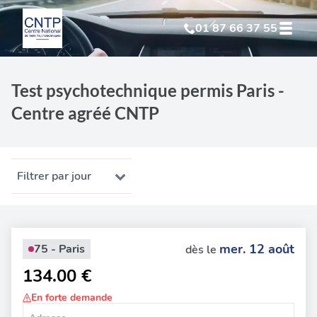
01 87 66 37 55
Test Psychotechnique
suite à suspension
Test psychotechnique permis Paris -
Centre agréé CNTP
Test Psychotechnique
suite à annulation
Test Psychotechnique
suite à invalidation
Filtrer par jour
Test Psychotechnique
professionnel
mer. 12 août
75 - Paris
dès le
134.00 €
En forte demande