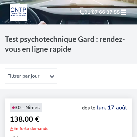
01 87 66 37 55
Test Psychotechnique
suite à suspension
Test psychotechnique Gard : rendez-
vous en ligne rapide
Test Psychotechnique
suite à annulation
Test Psychotechnique
suite à invalidation
Filtrer par jour
Test Psychotechnique
professionnel
lun. 17 août
30 - Nîmes
dès le
138.00 €
En forte demande