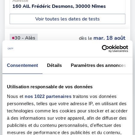
Adresse
160 All. Frédéric Desmons, 30000 Nîmes
Voir toutes les dates de tests
mar. 18 août
30 - Alès
dès le
133.00 €
En forte demande
Consentement
Détails
Paramètres des annonces
Adresse
5 Rue Alain Fournier, 30100 Alès
Voir toutes les dates de tests
Utilisation responsable de vos données
Nous et
nos 1022 partenaires
traitons vos données
personnelles, telles que votre adresse IP, en utilisant des
Les tests sur les départements voisins
technologies comme les cookies pour stocker et accéder
à des informations sur votre appareil, afin de diffuser des
publicités et du contenu personnalisés, d'effectuer des
Ardèche (07)
35 dates disponibles
mesures de performance des publicités et du contenu,