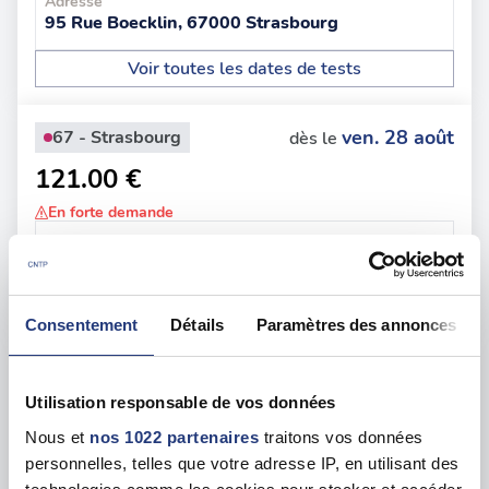
Adresse
95 Rue Boecklin, 67000 Strasbourg
Voir toutes les dates de tests
ven. 28 août
67 - Strasbourg
dès le
121.00 €
En forte demande
Adresse
Le Mathis 204 Av. de Colmar, 67100 Strasbourg
Voir toutes les dates de tests
Consentement
Détails
Paramètres des annonces
jeu. 20 août
67 - Strasbourg
dès le
Utilisation responsable de vos données
131.00 €
Nous et
nos 1022 partenaires
traitons vos données
En forte demande
personnelles, telles que votre adresse IP, en utilisant des
Adresse