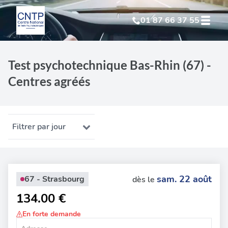
01 87 66 37 55
Test Psychotechnique
suite à suspension
Test psychotechnique Bas-Rhin (67) -
Centres agréés
Test Psychotechnique
suite à annulation
Test Psychotechnique
suite à invalidation
Filtrer par jour
Test Psychotechnique
professionnel
sam. 22 août
67 - Strasbourg
dès le
134.00 €
En forte demande