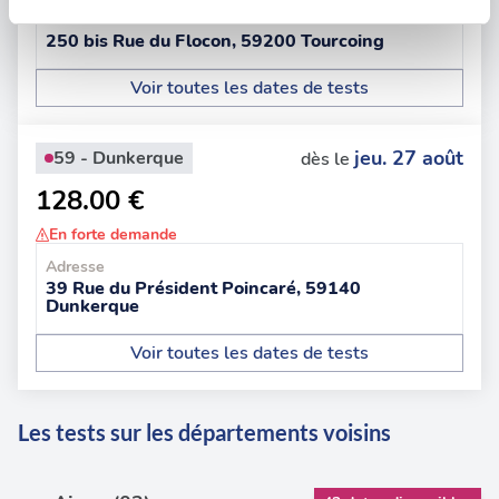
Adresse
Les cookies nous permettent de personnaliser le contenu
250 bis Rue du Flocon, 59200 Tourcoing
et les annonces, d'offrir des fonctionnalités relatives aux
médias sociaux et d'analyser notre trafic. Nous
Voir toutes les dates de tests
partageons également des informations sur l'utilisation de
notre site avec nos partenaires de médias sociaux, de
jeu. 27 août
59 - Dunkerque
dès le
publicité et d'analyse, qui peuvent combiner celles-ci
avec d'autres informations que vous leur avez fournies
128.00 €
ou qu'ils ont collectées lors de votre utilisation de leurs
En forte demande
services.
Adresse
39 Rue du Président Poincaré, 59140
Dunkerque
Voir toutes les dates de tests
Les tests sur les départements voisins