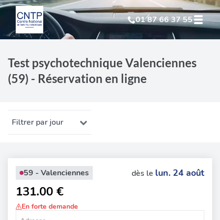
01 87 66 37 55
Test Psychotechnique
suite à suspension
Test psychotechnique Valenciennes
(59) - Réservation en ligne
Test Psychotechnique
suite à annulation
Test Psychotechnique
suite à invalidation
Filtrer par jour
Test Psychotechnique
professionnel
lun. 24 août
59 - Valenciennes
dès le
131.00 €
En forte demande