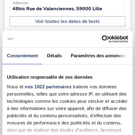
Adresse
48bis Rue de Valenciennes, 59000 Lille
Voir toutes les dates de tests
jeu. 20 août
59 - Roubaix
dès le
110.00 €
Consentement
Détails
Paramètres des annonces
En forte demande
Adresse
139 rue des Arts, 59100 Roubaix
Utilisation responsable de vos données
Nous et
nos 1022 partenaires
traitons vos données
Voir toutes les dates de tests
personnelles, telles que votre adresse IP, en utilisant des
technologies comme les cookies pour stocker et accéder
lun. 24 août
59 - Lille
dès le
à des informations sur votre appareil, afin de diffuser des
publicités et du contenu personnalisés, d'effectuer des
112.00 €
mesures de performance des publicités et du contenu,
En forte demande
ainsi que de réaliser des études d’audience, favorisant