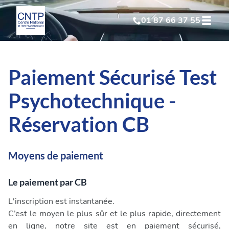
01 87 66 37 55
Test Psychotechnique
suite à suspension
Paiement Sécurisé Test
Test Psychotechnique
suite à annulation
Psychotechnique -
Test Psychotechnique
suite à invalidation
Réservation CB
Test Psychotechnique
professionnel
Moyens de paiement
Le paiement par CB
L'inscription est instantanée.
C’est le moyen le plus sûr et le plus rapide, directement
en ligne, notre site est en paiement sécurisé,