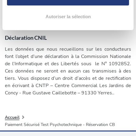
appelé “protocole SSL”. Il se concrétise, lorsque vous
la
section « Détails »
. Vous pouvez modifier ou retirer
êtes sur la page de paiement CB, par un pictogramme en
votre consentement à tout moment à partir de la
bas de votre navigateur et par une adresse url qui
déclaration sur les cookies.
Autoriser la sélection
commence par : https.
Les cookies nous permettent de personnaliser le contenu
Déclaration CNIL
et les annonces, d'offrir des fonctionnalités relatives aux
médias sociaux et d'analyser notre trafic. Nous
Les données que nous recueillons sur les conducteurs
partageons également des informations sur l'utilisation de
font l’objet d’une déclaration à la Commission Nationale
notre site avec nos partenaires de médias sociaux, de
de l’Informatique et des Libertés sous le N° 1092852.
publicité et d'analyse, qui peuvent combiner celles-ci
Ces données ne seront en aucun cas transmises à des
avec d'autres informations que vous leur avez fournies
tiers. Vous disposez d’un droit d’accès et de rectification
ou qu'ils ont collectées lors de votre utilisation de leurs
en écrivant à CNTP – Centre Commercial Les Jardins de
services.
Concy - Rue Gustave Caillebotte – 91330 Yerres..
Accueil
Paiement Sécurisé Test Psychotechnique - Réservation CB