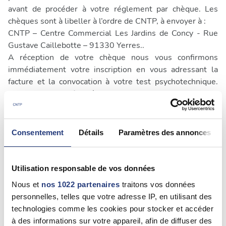
avant de procéder à votre réglement par chèque. Les
chèques sont à libeller à l’ordre de CNTP, à envoyer à :
CNTP – Centre Commercial Les Jardins de Concy - Rue
Gustave Caillebotte – 91330 Yerres..
A réception de votre chèque nous vous confirmons
immédiatement votre inscription en vous adressant la
facture et la convocation à votre test psychotechnique.
Vous avez des difficultés pour votre paiement ? Appelez-
nous ( 0811 380 820 ), nous sommes à votre écoute
pour vous aider.
Consentement
Détails
Paramètres des annonces
Conditions de paiement et paiement sécurisé
Le paiement s’effectue avant le test psychotechnique,
Utilisation responsable de vos données
pourquoi ?
Nous et
nos 1022 partenaires
traitons vos données
Parce qu’il n’y a qu'une places pour chaque test
personnelles, telles que votre adresse IP, en utilisant des
psychotechnique et beaucoup de demandes. Lorsque les
technologies comme les cookies pour stocker et accéder
conducteurs ne réglent pas le stage à la réservation,
à des informations sur votre appareil, afin de diffuser des