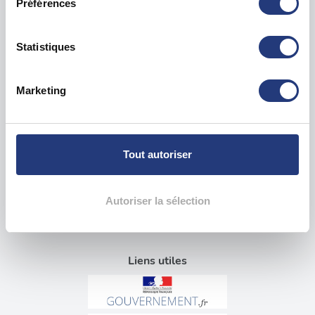
Préférences
Si vous le permettez, nous aimerions également :
Collecter des informations sur votre localisation
géographique qui peuvent être précises à plusieurs
Examen psychotechnique ? Pour qui ?
Statistiques
mètres près
Test psychotechnique permis
Identifier votre appareil en l'analysant activement
Marketing
pour en relever les caractéristiques spécifiques
Suspension Permis de Conduire
(empreintes digitales).
Annulation Permis de Conduire
Invalidation Permis de Conduire
Pour en savoir plus sur le traitement de vos données
personnelles et définir vos préférences, reportez-vous à
Tout autoriser
Questions sur le test psychotechnique
la
section « Détails »
. Vous pouvez modifier ou retirer
votre consentement à tout moment à partir de la
Visite médicale pour permis
déclaration sur les cookies.
Autoriser la sélection
Blog tests psychotechniques
Les cookies nous permettent de personnaliser le contenu
et les annonces, d'offrir des fonctionnalités relatives aux
Liens utiles
médias sociaux et d'analyser notre trafic. Nous
partageons également des informations sur l'utilisation de
notre site avec nos partenaires de médias sociaux, de