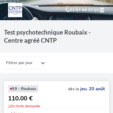
01 87 66 37 55
Test Psychotechnique
suite à suspension
Test psychotechnique Roubaix -
Centre agréé CNTP
Test Psychotechnique
suite à annulation
Test Psychotechnique
suite à invalidation
Filtrer par jour
Test Psychotechnique
professionnel
jeu. 20 août
59 - Roubaix
dès le
110.00 €
En forte demande