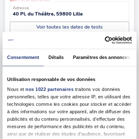
Adresse
40 Pl. du Théâtre, 59800 Lille
Voir toutes les dates de tests
lun. 10 août
59 - Lille
dès le
124.00 €
Consentement
Détails
Paramètres des annonces
En forte demande
Adresse
Utilisation responsable de vos données
48bis Rue de Valenciennes, 59000 Lille
Nous et
nos 1022 partenaires
traitons vos données
Voir toutes les dates de tests
personnelles, telles que votre adresse IP, en utilisant des
technologies comme les cookies pour stocker et accéder
à des informations sur votre appareil, afin de diffuser des
jeu. 20 août
59 - Douai
dès le
publicités et du contenu personnalisés, d'effectuer des
133.00 €
mesures de performance des publicités et du contenu,
ainsi que de réaliser des études d’audience, favorisant
En forte demande