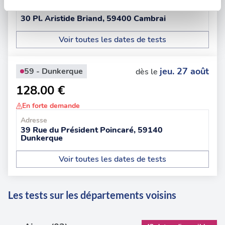
Adresse
Les cookies nous permettent de personnaliser le contenu
30 Pl. Aristide Briand, 59400 Cambrai
et les annonces, d'offrir des fonctionnalités relatives aux
médias sociaux et d'analyser notre trafic. Nous
Voir toutes les dates de tests
partageons également des informations sur l'utilisation de
notre site avec nos partenaires de médias sociaux, de
jeu. 27 août
59 - Dunkerque
dès le
publicité et d'analyse, qui peuvent combiner celles-ci
avec d'autres informations que vous leur avez fournies
128.00 €
ou qu'ils ont collectées lors de votre utilisation de leurs
En forte demande
services.
Adresse
39 Rue du Président Poincaré, 59140
Dunkerque
Voir toutes les dates de tests
Les tests sur les départements voisins