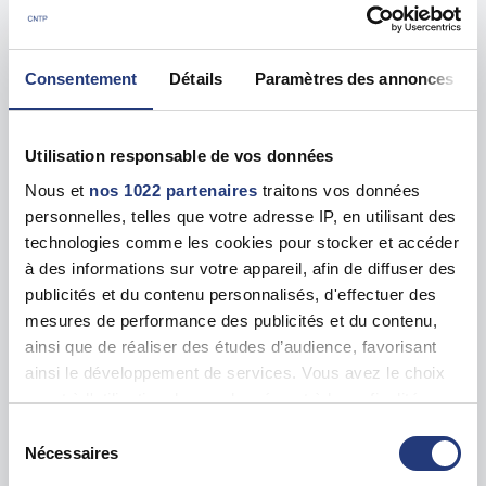
Les tests sur les départements voisins
Allier (03)
48 dates disponibles
Consentement
Détails
Paramètres des annonces
Cher (18)
24 dates disponibles
Utilisation responsable de vos données
Nous et
nos 1022 partenaires
traitons vos données
Côte d'or (21)
40 dates disponibles
personnelles, telles que votre adresse IP, en utilisant des
technologies comme les cookies pour stocker et accéder
à des informations sur votre appareil, afin de diffuser des
Loiret (45)
95 dates disponibles
publicités et du contenu personnalisés, d'effectuer des
mesures de performance des publicités et du contenu,
Saône et Loire (71)
80 dates disponibles
ainsi que de réaliser des études d’audience, favorisant
ainsi le développement de services. Vous avez le choix
quant à l'utilisation de vos données et à leurs finalités.
Yonne (89)
10 dates disponibles
Vous pouvez modifier ou retirer votre consentement à
Sélection
tout moment en consultant la Déclaration relative aux
Nécessaires
du
cookies ou en cliquant sur l'icône de confidentialité.
consentement