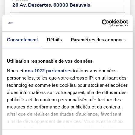
26 Av. Descartes, 60000 Beauvais
Voir toutes les dates de tests
mar. 11 août
60 - Creil
dès le
Consentement
Détails
Paramètres des annonces
137.00 €
En forte demande
Utilisation responsable de vos données
Adresse
Nous et
nos 1022 partenaires
traitons vos données
1 Rue Jules Juillet, 60100 Creil
personnelles, telles que votre adresse IP, en utilisant des
Voir toutes les dates de tests
technologies comme les cookies pour stocker et accéder
à des informations sur votre appareil, afin de diffuser des
publicités et du contenu personnalisés, d'effectuer des
jeu. 13 août
60 - Crépy-en-Valois
dès le
mesures de performance des publicités et du contenu,
100.00 €
ainsi que de réaliser des études d’audience, favorisant
ainsi le développement de services. Vous avez le choix
En forte demande
quant à l'utilisation de vos données et à leurs finalités.
Adresse