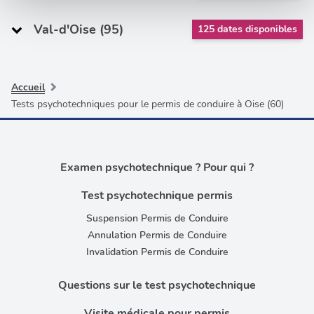
médias sociaux et d'analyser notre trafic. Nous
Val-d'Oise (95)
125 dates disponibles
partageons également des informations sur l'utilisation de
notre site avec nos partenaires de médias sociaux, de
publicité et d'analyse, qui peuvent combiner celles-ci
avec d'autres informations que vous leur avez fournies
Accueil
ou qu'ils ont collectées lors de votre utilisation de leurs
Tests psychotechniques pour le permis de conduire à Oise (60)
services.
Examen psychotechnique ? Pour qui ?
Test psychotechnique permis
Suspension Permis de Conduire
Annulation Permis de Conduire
Invalidation Permis de Conduire
Questions sur le test psychotechnique
Visite médicale pour permis