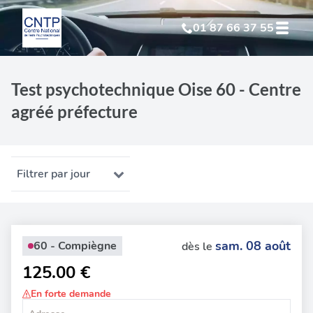
01 87 66 37 55
Test Psychotechnique
suite à suspension
Test psychotechnique Oise 60 - Centre
agréé préfecture
Test Psychotechnique
suite à annulation
Test Psychotechnique
suite à invalidation
Filtrer par jour
Test Psychotechnique
professionnel
sam. 08 août
60 - Compiègne
dès le
125.00 €
En forte demande