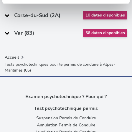
Les cookies nous permettent de personnaliser le contenu
et les annonces, d'offrir des fonctionnalités relatives aux
Corse-du-Sud (2A)
10 dates disponibles
médias sociaux et d'analyser notre trafic. Nous
partageons également des informations sur l'utilisation de
Var (83)
notre site avec nos partenaires de médias sociaux, de
56 dates disponibles
publicité et d'analyse, qui peuvent combiner celles-ci
avec d'autres informations que vous leur avez fournies
ou qu'ils ont collectées lors de votre utilisation de leurs
Accueil
services.
Tests psychotechniques pour le permis de conduire à Alpes-
Maritimes (06)
Examen psychotechnique ? Pour qui ?
Test psychotechnique permis
Suspension Permis de Conduire
Annulation Permis de Conduire