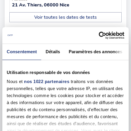
21 Av. Thiers, 06000 Nice
Voir toutes les dates de tests
mer. 12 août
06 - Cagnes-sur-Mer
dès le
132.00 €
Consentement
Détails
Paramètres des annonces
En forte demande
Adresse
14 Av. des Tuilières, 06800 Cagnes-sur-Mer
Utilisation responsable de vos données
Nous et
nos 1022 partenaires
Voir toutes les dates de tests
traitons vos données
personnelles, telles que votre adresse IP, en utilisant des
technologies comme les cookies pour stocker et accéder
mar. 01 septembre
06 - Cannes
dès le
à des informations sur votre appareil, afin de diffuser des
publicités et du contenu personnalisés, d'effectuer des
125.00 €
mesures de performance des publicités et du contenu,
En forte demande
ainsi que de réaliser des études d’audience, favorisant
Adresse
ainsi le développement de services. Vous avez le choix