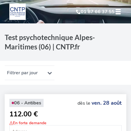
01 87 66 37 55
Test Psychotechnique
suite à suspension
Test psychotechnique Alpes-
Maritimes (06) | CNTP.fr
Test Psychotechnique
suite à annulation
Test Psychotechnique
suite à invalidation
Filtrer par jour
Test Psychotechnique
professionnel
ven. 28 août
06 - Antibes
dès le
112.00 €
En forte demande