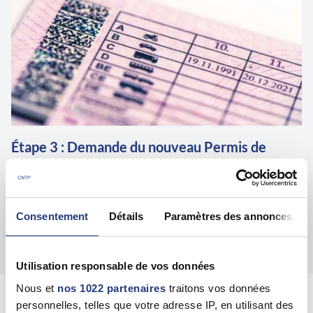
Étape 3 : Demande du nouveau Permis de
conduire
Effectuer la demande sur le site de l'ANTS. Vous devrez
intégrer à votre demande, tous les documents liés à la
Consentement
Détails
Paramètres des annonces
récupération du permis.
Utilisation responsable de vos données
Nous et
nos 1022 partenaires
traitons vos données
personnelles, telles que votre adresse IP, en utilisant des