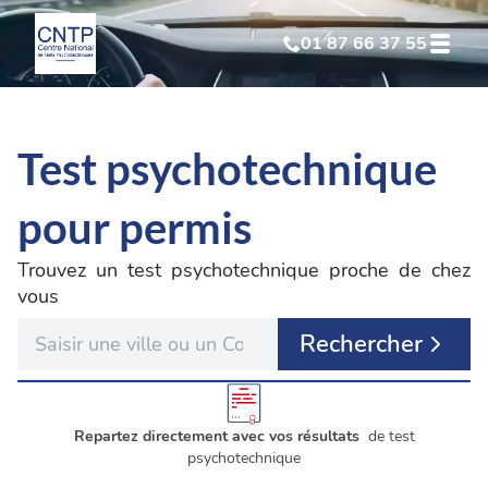
01 87 66 37 55
Test Psychotechnique
suite à suspension
Test psychotechnique
Test Psychotechnique
suite à annulation
pour permis
Test Psychotechnique
suite à invalidation
Trouvez un test psychotechnique proche de chez
vous
Test Psychotechnique
professionnel
Rechercher
Repartez directement avec vos résultats
de test
psychotechnique