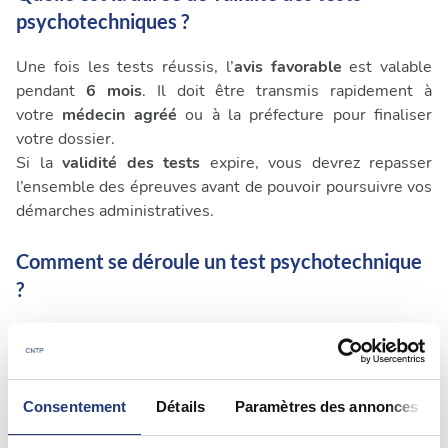
psychotechniques ?
Une fois les tests réussis, l’
avis favorable
est valable
pendant
6 mois
. Il doit être transmis rapidement à
votre
médecin agréé
ou à la préfecture pour finaliser
votre dossier.
Si la
validité des tests
expire, vous devrez repasser
l’ensemble des épreuves avant de pouvoir poursuivre vos
démarches administratives.
Comment se déroule un test psychotechnique
?
Le déroulement d’un
test psychotechnique permis
se fait
en trois étapes :
Entretien individuel
: Le psychologue discute avec vous
de votre situation et vous explique les objectifs des
Consentement
Détails
Paramètres des annonces
exercices.