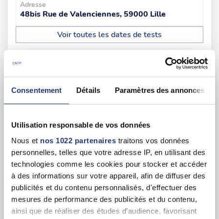
Adresse
48bis Rue de Valenciennes, 59000 Lille
Voir toutes les dates de tests
lun. 24 août
59 - Lille
dès le
112.00 €
Consentement
Détails
Paramètres des annonces
En forte demande
Adresse
40 Pl. du Théâtre, 59800 Lille
Utilisation responsable de vos données
Nous et
nos 1022 partenaires
traitons vos données
Voir toutes les dates de tests
personnelles, telles que votre adresse IP, en utilisant des
technologies comme les cookies pour stocker et accéder
jeu. 13 août
59 - Marcq-en-Barœul
dès le
à des informations sur votre appareil, afin de diffuser des
publicités et du contenu personnalisés, d'effectuer des
112.00 €
mesures de performance des publicités et du contenu,
En forte demande
ainsi que de réaliser des études d’audience, favorisant