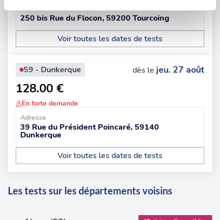
Adresse
Les cookies nous permettent de personnaliser le contenu
250 bis Rue du Flocon, 59200 Tourcoing
et les annonces, d'offrir des fonctionnalités relatives aux
médias sociaux et d'analyser notre trafic. Nous
Voir toutes les dates de tests
partageons également des informations sur l'utilisation de
notre site avec nos partenaires de médias sociaux, de
jeu. 27 août
59 - Dunkerque
dès le
publicité et d'analyse, qui peuvent combiner celles-ci
avec d'autres informations que vous leur avez fournies
128.00 €
ou qu'ils ont collectées lors de votre utilisation de leurs
En forte demande
services.
Adresse
39 Rue du Président Poincaré, 59140
Dunkerque
Voir toutes les dates de tests
Les tests sur les départements voisins