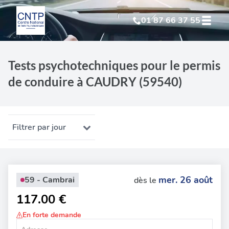
01 87 66 37 55
Test Psychotechnique
suite à suspension
Tests psychotechniques pour le permis
de conduire à CAUDRY (59540)
Test Psychotechnique
suite à annulation
Test Psychotechnique
suite à invalidation
Filtrer par jour
Test Psychotechnique
professionnel
mer. 26 août
59 - Cambrai
dès le
117.00 €
En forte demande