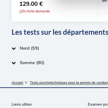
18 
129.00 €
sociaux et d'analyser notre t
En forte demande
partenaires de médias sociaux
vous leur avez fournies ou qu'
Les tests sur les départements
Nord (59)
Somme (80)
Accueil
Tests psychotechniques pour le permis de conduir
Liens utiles
Examen psy