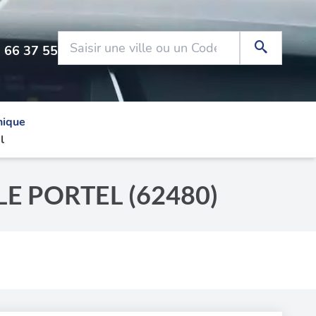
 66 37 55
nique
l
à LE PORTEL (62480)