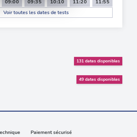
09:00
09:35
10:10
11:20
11:55
on de notre site avec nos
Voir toutes les dates de tests
 d'autres informations que
131 dates disponibles
49 dates disponibles
technique
Paiement sécurisé