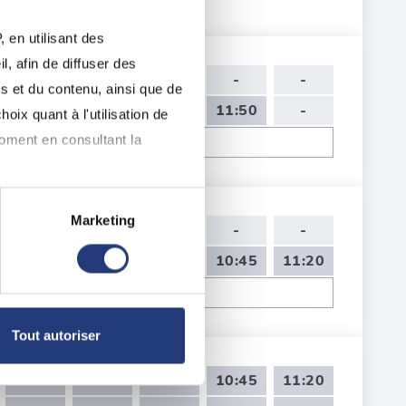
 en utilisant des
, afin de diffuser des
14:50
15:25
-
-
-
s et du contenu, ainsi que de
09:30
10:05
11:15
11:50
-
oix quant à l'utilisation de
moment en consultant la
Voir toutes les dates de tests
Marketing
09:35
10:10
-
-
-
à plusieurs mètres près
09:00
09:35
10:10
10:45
11:20
pécifiques (empreintes
Voir toutes les dates de tests
, reportez-vous à la
section «
Tout autoriser
claration sur les cookies.
09:00
09:35
10:10
10:45
11:20
nnalités relatives aux médias