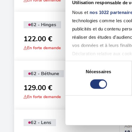
En forte demande
Utilisation responsable de 
Nous et
nos 1022 partenair
technologies comme les cooki
62 - Hinges
Adr
publicités et du contenu per
164
122.00 €
réaliser des études d’audienc
vos données et à leurs final
En forte demande
Déclaration relative aux cooki
Sélection
Si vous le permettez, nous a
Nécessaires
62 - Béthune
du
Adr
Collecter des informatio
consentement
957
129.00 €
Identifier votre appareil
digitales).
En forte demande
Pour en savoir plus sur le tr
Détails »
. Vous pouvez modifi
62 - Lens
Adr
Les cookies nous permettent d