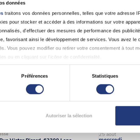
vos données
es
traitons vos données personnelles, telles que votre adresse IP,
es pour stocker et accéder à des informations sur votre appareil
samedi
esse
08 août
sonnalisés, d'effectuer des mesures de performance des publicité
samedi
 Rue du Petit Hinges, 62232 Hinges
e, favorisant ainsi le développement de services. Vous avez le ch
22 août
ités. Vous pouvez modifier ou retirer votre consentement à tout 
es ou en cliquant sur l'icône de confidentialité.
imerions également :
Préférences
Statistiques
jeudi
esse
13 août
ns sur votre localisation géographique qui peuvent être précises 
jeudi
 Rue de l'Horlogerie, 62400 Béthune
20 août
 en l'analysant activement pour en relever les caractéristiques s
aitement de vos données personnelles et définir vos préférences
Autoriser la sélection
er ou retirer votre consentement à tout moment à partir de la dé
mardi
esse
25 août
e personnaliser le contenu et les annonces, d'offrir des fonctio
mercredi