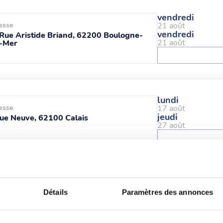
vendredi
esse
21 août
vendredi
Rue Aristide Briand, 62200 Boulogne-
21 août
r-Mer
lundi
esse
17 août
jeudi
ue Neuve, 62100 Calais
27 août
lundi
esse
28 sept.
Détails
Paramètres des annonces
e Marcel Doret, 62100 Calais