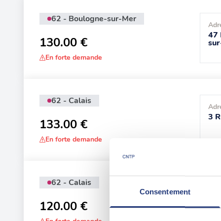
62 - Boulogne-sur-Mer
Adr
47 
130.00 €
su
En forte demande
62 - Calais
Adr
3 R
133.00 €
En forte demande
62 - Calais
Adr
Consentement
Zon
120.00 €