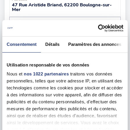
47 Rue Aristide Briand, 62200 Boulogne-sur-
Mer
Voir toutes les dates de tests
sam. 08 août
62 - Hinges
dès le
Consentement
Détails
Paramètres des annonces
121.00 €
En forte demande
Utilisation responsable de vos données
Adresse
164 Rue du Petit Hinges, 62232 Hinges
Nous et
nos 1022 partenaires
traitons vos données
personnelles, telles que votre adresse IP, en utilisant des
Voir toutes les dates de tests
technologies comme les cookies pour stocker et accéder
à des informations sur votre appareil, afin de diffuser des
publicités et du contenu personnalisés, d'effectuer des
jeu. 13 août
62 - Béthune
dès le
mesures de performance des publicités et du contenu,
129.00 €
ainsi que de réaliser des études d’audience, favorisant
ainsi le développement de services. Vous avez le choix
En forte demande
quant à l'utilisation de vos données et à leurs finalités.