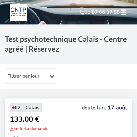
01 87 66 37 55
Test Psychotechnique
suite à suspension
Test psychotechnique Calais - Centre
agréé | Réservez
Test Psychotechnique
suite à annulation
Test Psychotechnique
suite à invalidation
Filtrer par jour
Test Psychotechnique
professionnel
lun. 17 août
62 - Calais
dès le
133.00 €
En forte demande