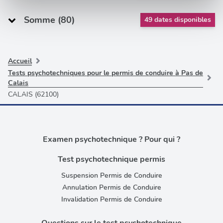
et les annonces, d'offrir des fonctionnalités relatives aux
Somme (80)
médias sociaux et d'analyser notre trafic. Nous
49 dates disponibles
partageons également des informations sur l'utilisation de
notre site avec nos partenaires de médias sociaux, de
publicité et d'analyse, qui peuvent combiner celles-ci
Accueil
avec d'autres informations que vous leur avez fournies
Tests psychotechniques pour le permis de conduire à Pas de
ou qu'ils ont collectées lors de votre utilisation de leurs
Calais
services.
CALAIS (62100)
Examen psychotechnique ? Pour qui ?
Test psychotechnique permis
Suspension Permis de Conduire
Annulation Permis de Conduire
Invalidation Permis de Conduire