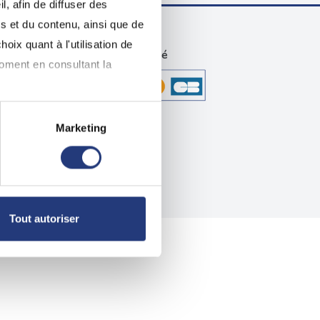
, afin de diffuser des
s et du contenu, ainsi que de
oix quant à l'utilisation de
technique
Paiement sécurisé
moment en consultant la
Marketing
à plusieurs mètres près
pécifiques (empreintes
, reportez-vous à la
section «
Tout autoriser
claration sur les cookies.
nnalités relatives aux médias
on de notre site avec nos
 d'autres informations que