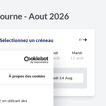
bourne - Aout 2026
Sélectionnez un créneau
Samedi
Dimanche
Lundi
Mardi
08 août
09 août
10 août
11 août
À propos des cookies
Prochain test le
Vendredi 14 Aug
 en utilisant des