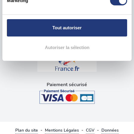
Marketing
pour en relever les caractéristiques spécifiques
Visite médicale pour permis
(empreintes digitales).
Blog tests psychotechniques
Pour en savoir plus sur le traitement de vos données
personnelles et définir vos préférences, reportez-vous à
Tout autoriser
la
section « Détails »
. Vous pouvez modifier ou retirer
Liens utiles
votre consentement à tout moment à partir de la
déclaration sur les cookies.
Autoriser la sélection
Les cookies nous permettent de personnaliser le contenu
et les annonces, d'offrir des fonctionnalités relatives aux
médias sociaux et d'analyser notre trafic. Nous
partageons également des informations sur l'utilisation de
Paiement sécurisé
notre site avec nos partenaires de médias sociaux, de
publicité et d'analyse, qui peuvent combiner celles-ci
avec d'autres informations que vous leur avez fournies
ou qu'ils ont collectées lors de votre utilisation de leurs
services.
-
-
-
Plan du site
Mentions Légales
CGV
Données