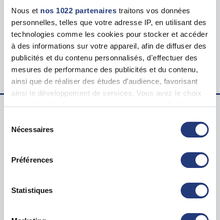
Tarif
Nous et
nos 1022 partenaires
traitons vos données
115.00 €
personnelles, telles que votre adresse IP, en utilisant des
technologies comme les cookies pour stocker et accéder
Lieu du test psychotechnique
à des informations sur votre appareil, afin de diffuser des
47 Rue Maubec, 33210 Langon
publicités et du contenu personnalisés, d'effectuer des
mesures de performance des publicités et du contenu,
ainsi que de réaliser des études d’audience, favorisant
ainsi le développement de services. Vous avez le choix
quant à l'utilisation de vos données et à leurs finalités.
Vous pouvez modifier ou retirer votre consentement à
Sélection
Examen psychotechnique ? Pour qui ?
tout moment en consultant la Déclaration relative aux
Nécessaires
du
cookies ou en cliquant sur l'icône de confidentialité.
consentement
Test psychotechnique permis
Préférences
Suspension Permis de Conduire
Si vous le permettez, nous aimerions également :
Annulation Permis de Conduire
Collecter des informations sur votre localisation
Invalidation Permis de Conduire
géographique qui peuvent être précises à plusieurs
Statistiques
mètres près
Questions sur le test psychotechnique
Identifier votre appareil en l'analysant activement