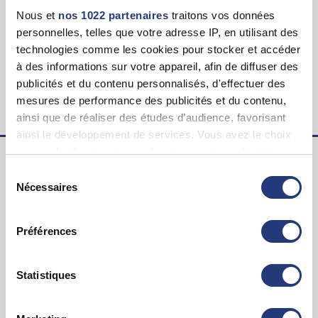
Tarif
Nous et
nos 1022 partenaires
traitons vos données
114.00 €
personnelles, telles que votre adresse IP, en utilisant des
technologies comme les cookies pour stocker et accéder
Lieu du test psychotechnique
à des informations sur votre appareil, afin de diffuser des
5 Rue Ernest Régnier, 33390 Blaye
publicités et du contenu personnalisés, d'effectuer des
mesures de performance des publicités et du contenu,
ainsi que de réaliser des études d’audience, favorisant
ainsi le développement de services. Vous avez le choix
quant à l'utilisation de vos données et à leurs finalités.
Vous pouvez modifier ou retirer votre consentement à
Sélection
Examen psychotechnique ? Pour qui ?
tout moment en consultant la Déclaration relative aux
Nécessaires
du
cookies ou en cliquant sur l'icône de confidentialité.
consentement
Test psychotechnique permis
Préférences
Suspension Permis de Conduire
Si vous le permettez, nous aimerions également :
Annulation Permis de Conduire
Collecter des informations sur votre localisation
Invalidation Permis de Conduire
géographique qui peuvent être précises à plusieurs
Statistiques
mètres près
Questions sur le test psychotechnique
Identifier votre appareil en l'analysant activement