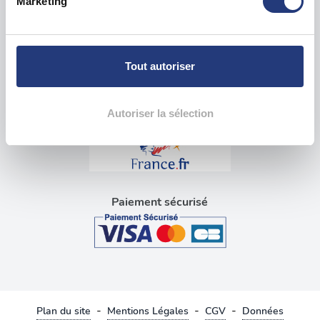
Marketing
pour en relever les caractéristiques spécifiques
Visite médicale pour permis
(empreintes digitales).
Blog tests psychotechniques
Pour en savoir plus sur le traitement de vos données
personnelles et définir vos préférences, reportez-vous à
Tout autoriser
la
section « Détails »
. Vous pouvez modifier ou retirer
Liens utiles
votre consentement à tout moment à partir de la
déclaration sur les cookies.
Autoriser la sélection
Les cookies nous permettent de personnaliser le contenu
et les annonces, d'offrir des fonctionnalités relatives aux
médias sociaux et d'analyser notre trafic. Nous
partageons également des informations sur l'utilisation de
Paiement sécurisé
notre site avec nos partenaires de médias sociaux, de
publicité et d'analyse, qui peuvent combiner celles-ci
avec d'autres informations que vous leur avez fournies
ou qu'ils ont collectées lors de votre utilisation de leurs
services.
-
-
-
Plan du site
Mentions Légales
CGV
Données