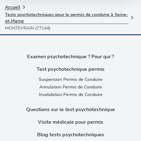
partageons également des informations sur l'utilisation de
Accueil
notre site avec nos partenaires de médias sociaux, de
Tests psychotechniques pour le permis de conduire à Seine-
publicité et d'analyse, qui peuvent combiner celles-ci
et-Marne
avec d'autres informations que vous leur avez fournies
MONTEVRAIN (77144)
ou qu'ils ont collectées lors de votre utilisation de leurs
services.
Examen psychotechnique ? Pour qui ?
Test psychotechnique permis
Suspension Permis de Conduire
Annulation Permis de Conduire
Invalidation Permis de Conduire
Questions sur le test psychotechnique
Visite médicale pour permis
Blog tests psychotechniques