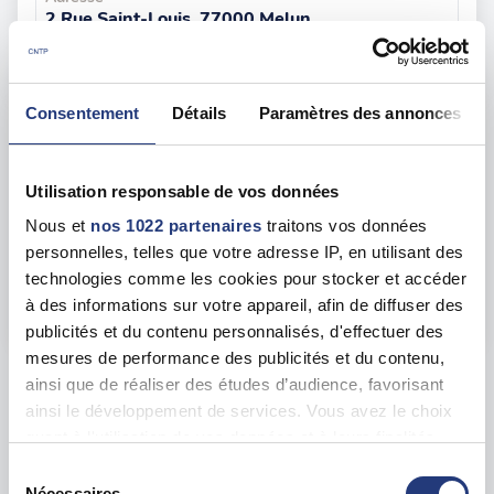
2 Rue Saint-Louis, 77000 Melun
Voir toutes les dates de tests
Consentement
Détails
Paramètres des annonces
mar. 25 août
77 - Avon
dès le
127.00 €
Utilisation responsable de vos données
En forte demande
Nous et
nos 1022 partenaires
traitons vos données
Adresse
personnelles, telles que votre adresse IP, en utilisant des
Parking de la Butte Montceau, 77210 Avon
technologies comme les cookies pour stocker et accéder
à des informations sur votre appareil, afin de diffuser des
Voir toutes les dates de tests
publicités et du contenu personnalisés, d'effectuer des
mesures de performance des publicités et du contenu,
Les tests sur les départements voisins
ainsi que de réaliser des études d’audience, favorisant
ainsi le développement de services. Vous avez le choix
quant à l'utilisation de vos données et à leurs finalités.
Aisne (02)
42 dates disponibles
Vous pouvez modifier ou retirer votre consentement à
Sélection
tout moment en consultant la Déclaration relative aux
Nécessaires