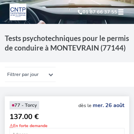
01 87 66 37 55
Test Psychotechnique
suite à suspension
Tests psychotechniques pour le permis
de conduire à MONTEVRAIN (77144)
Test Psychotechnique
suite à annulation
Test Psychotechnique
suite à invalidation
Filtrer par jour
Test Psychotechnique
professionnel
mer. 26 août
77 - Torcy
dès le
137.00 €
En forte demande