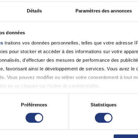
Détails
Paramètres des annonces
jeudi
esse
27 août
vos données
jeudi
Avenue du Maréchal Foch, 77500
27 août
lles
es
traitons vos données personnelles, telles que votre adresse IP,
es pour stocker et accéder à des informations sur votre appareil
sonnalisés, d'effectuer des mesures de performance des publicité
e, favorisant ainsi le développement de services. Vous avez le ch
samedi
ités. Vous pouvez modifier ou retirer votre consentement à tout 
esse
05 sept.
es ou en cliquant sur l'icône de confidentialité.
Rue Pascal, 77100 Meaux
imerions également :
Préférences
Statistiques
ns sur votre localisation géographique qui peuvent être précises 
 en l'analysant activement pour en relever les caractéristiques s
 voisins