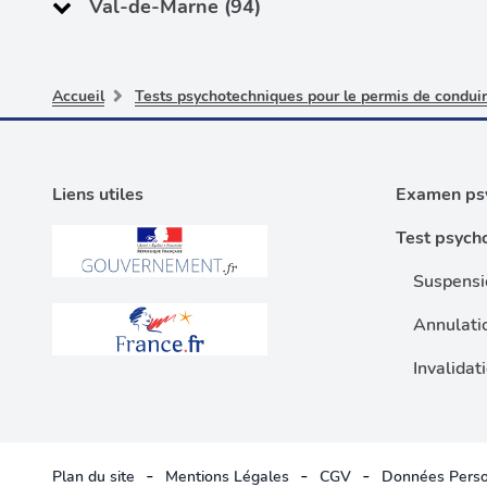
Val-de-Marne (94)
Accueil
Tests psychotechniques pour le permis de condui
Liens utiles
Examen psy
Test psych
Suspensi
Annulati
Invalidat
-
-
-
Plan du site
Mentions Légales
CGV
Données Perso