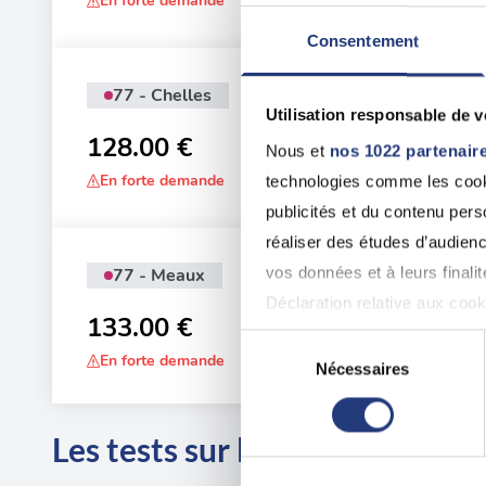
En forte demande
Consentement
77 - Chelles
Adr
Utilisation responsable de 
19 
128.00 €
Che
Nous et
nos 1022 partenair
En forte demande
technologies comme les cooki
publicités et du contenu per
réaliser des études d’audienc
vos données et à leurs final
77 - Meaux
Adr
Déclaration relative aux cooki
36 
133.00 €
Sélection
En forte demande
Si vous le permettez, nous a
Nécessaires
du
Collecter des informatio
consentement
Identifier votre appareil
Les tests sur les départements
digitales).