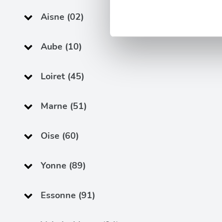
Pour en savoir plus sur le tr
Aisne (02)
Détails »
. Vous pouvez modifi
Aube (10)
Les cookies nous permettent d
sociaux et d'analyser notre t
partenaires de médias sociaux
Loiret (45)
vous leur avez fournies ou qu'
Marne (51)
Oise (60)
Yonne (89)
Essonne (91)