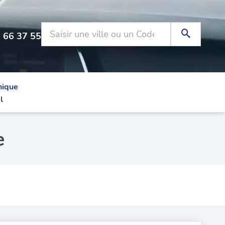
 66 37 55
nique
l
e