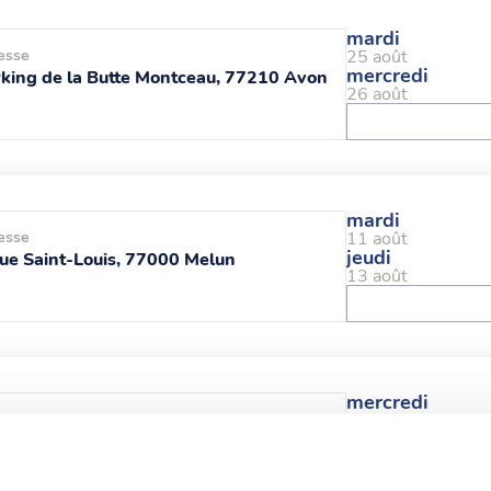
mardi
esse
25 août
mercredi
king de la Butte Montceau, 77210 Avon
26 août
mardi
esse
11 août
jeudi
ue Saint-Louis, 77000 Melun
13 août
mercredi
esse
26 août
mercredi
Rue Pierre Mendès France, 77200
26 août
cy