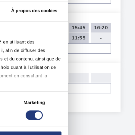
À propos des cookies
14:00
14:35
15:10
15:45
16:20
09:00
09:35
10:45
11:55
-
 en utilisant des
Voir toutes les dates de tests
, afin de diffuser des
s et du contenu, ainsi que de
oix quant à l'utilisation de
moment en consultant la
09:00
-
-
-
-
Voir toutes les dates de tests
Marketing
à plusieurs mètres près
pécifiques (empreintes