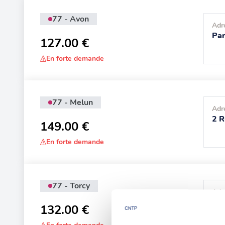
77 - Avon
Adr
Par
127.00 €
En forte demande
77 - Melun
Adr
2 R
149.00 €
En forte demande
77 - Torcy
Adr
22 
132.00 €
Tor