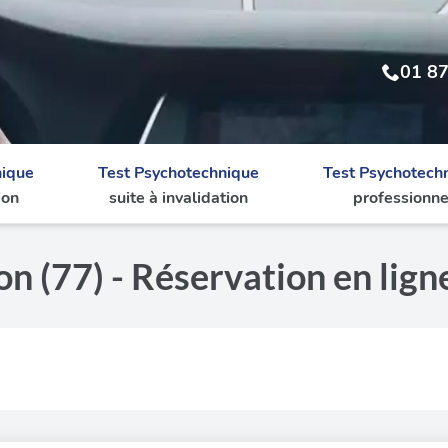
01 87
nique
Test Psychotechnique
Test Psychotech
ion
suite à invalidation
professionne
n (77) - Réservation en lign