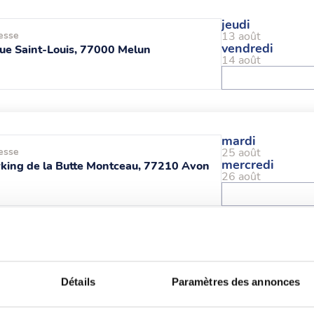
jeudi
esse
13 août
vendredi
ue Saint-Louis, 77000 Melun
14 août
mardi
esse
25 août
mercredi
king de la Butte Montceau, 77210 Avon
26 août
mercredi
esse
26 août
mercredi
Rue Pierre Mendès France, 77200
Détails
Paramètres des annonces
26 août
cy