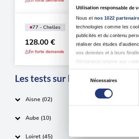
En forte demande
Utilisation responsable de 
Nous et
nos 1022 partenair
77 - Chelles
technologies comme les cooki
Adr
publicités et du contenu per
19 
128.00 €
Che
réaliser des études d’audienc
En forte demande
vos données et à leurs final
Déclaration relative aux cooki
Sélection
Les tests sur les départements
Si vous le permettez, nous a
Nécessaires
du
Collecter des informatio
consentement
Identifier votre appareil
Aisne (02)
digitales).
Pour en savoir plus sur le tr
Aube (10)
Détails »
. Vous pouvez modifi
Loiret (45)