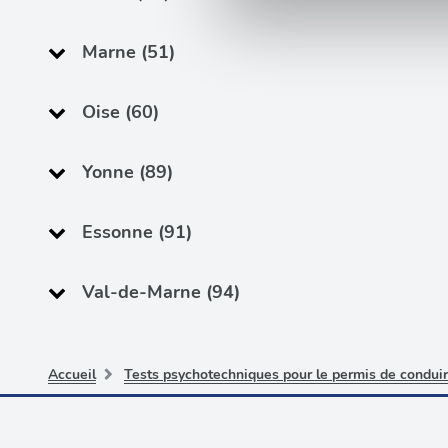
Les cookies nous permettent d
sociaux et d'analyser notre t
Marne (51)
partenaires de médias sociaux
vous leur avez fournies ou qu'
Oise (60)
Yonne (89)
Essonne (91)
Val-de-Marne (94)
Accueil
Tests psychotechniques pour le permis de condui