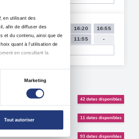
 en utilisant des
, afin de diffuser des
14:00
14:35
15:10
16:20
16:55
s et du contenu, ainsi que de
09:00
09:35
10:45
11:55
-
oix quant à l'utilisation de
Voir toutes les dates de tests
moment en consultant la
Marketing
à plusieurs mètres près
pécifiques (empreintes
42 dates disponibles
, reportez-vous à la
section «
11 dates disponibles
Tout autoriser
claration sur les cookies.
93 dates disponibles