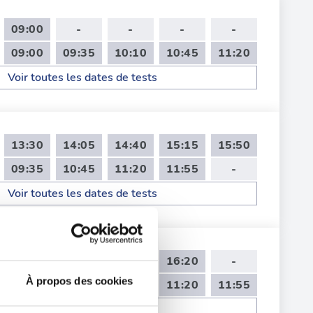
09:00
-
-
-
-
09:00
09:35
10:10
10:45
11:20
Voir toutes les dates de tests
13:30
14:05
14:40
15:15
15:50
09:35
10:45
11:20
11:55
-
Voir toutes les dates de tests
14:35
15:10
15:45
16:20
-
À propos des cookies
09:00
09:35
10:10
11:20
11:55
Voir toutes les dates de tests