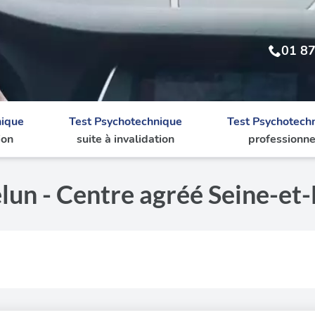
01 87
nique
Test Psychotechnique
Test Psychotech
ion
suite à invalidation
professionne
lun - Centre agréé Seine-et