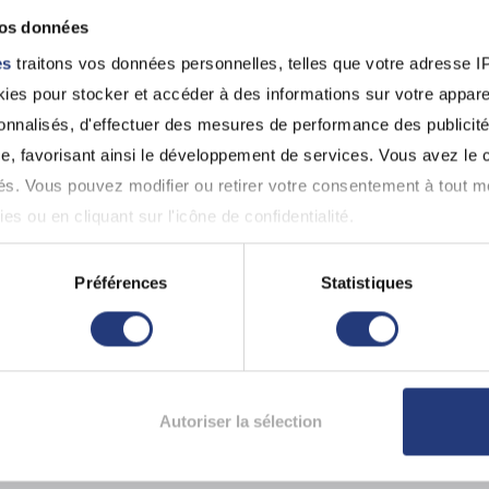
vos données
es
traitons vos données personnelles, telles que votre adresse IP,
jeudi
es pour stocker et accéder à des informations sur votre appareil
esse
27 août
sonnalisés, d'effectuer des mesures de performance des publicité
jeudi
Avenue du Maréchal Foch, 77500
27 août
lles
e, favorisant ainsi le développement de services. Vous avez le ch
ités. Vous pouvez modifier ou retirer votre consentement à tout 
es ou en cliquant sur l'icône de confidentialité.
 voisins
imerions également :
Préférences
Statistiques
ns sur votre localisation géographique qui peuvent être précises 
 en l'analysant activement pour en relever les caractéristiques s
aitement de vos données personnelles et définir vos préférences
Autoriser la sélection
er ou retirer votre consentement à tout moment à partir de la dé