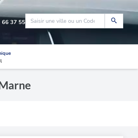
 66 37 55
nique
l
-Marne