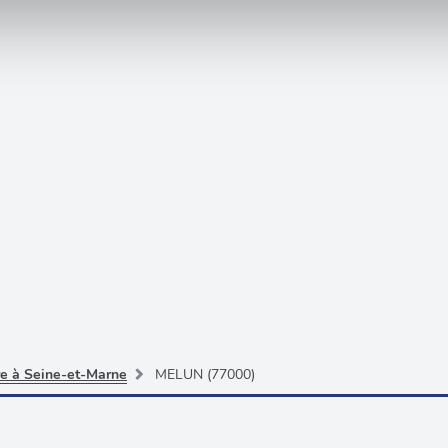
e personnaliser le contenu et les annonces, d'offrir des fonctio
rafic. Nous partageons également des informations sur l'utilisati
, de publicité et d'analyse, qui peuvent combiner celles-ci avec
ils ont collectées lors de votre utilisation de leurs services.
re à Seine-et-Marne
MELUN (77000)