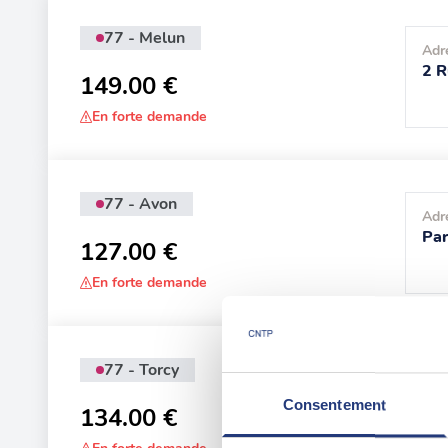
77 - Melun
Adr
2 R
149.00 €
En forte demande
77 - Avon
Adr
Par
127.00 €
En forte demande
77 - Torcy
Adr
22 
Consentement
134.00 €
Tor