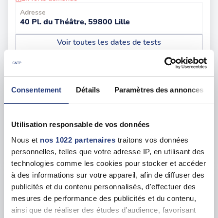
Adresse
40 Pl. du Théâtre, 59800 Lille
Voir toutes les dates de tests
lun. 10 août
59 - Lille
dès le
124.00 €
Consentement
Détails
Paramètres des annonces
En forte demande
Adresse
Utilisation responsable de vos données
48bis Rue de Valenciennes, 59000 Lille
Nous et
nos 1022 partenaires
traitons vos données
Voir toutes les dates de tests
personnelles, telles que votre adresse IP, en utilisant des
technologies comme les cookies pour stocker et accéder
à des informations sur votre appareil, afin de diffuser des
jeu. 20 août
59 - Douai
dès le
publicités et du contenu personnalisés, d'effectuer des
133.00 €
mesures de performance des publicités et du contenu,
ainsi que de réaliser des études d’audience, favorisant
En forte demande