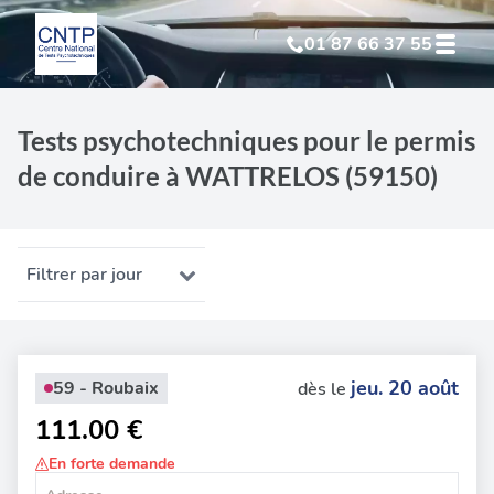
01 87 66 37 55
Test Psychotechnique
suite à suspension
Tests psychotechniques pour le permis
de conduire à WATTRELOS (59150)
Test Psychotechnique
suite à annulation
Test Psychotechnique
suite à invalidation
Filtrer par jour
Test Psychotechnique
professionnel
jeu. 20 août
59 - Roubaix
dès le
111.00 €
En forte demande