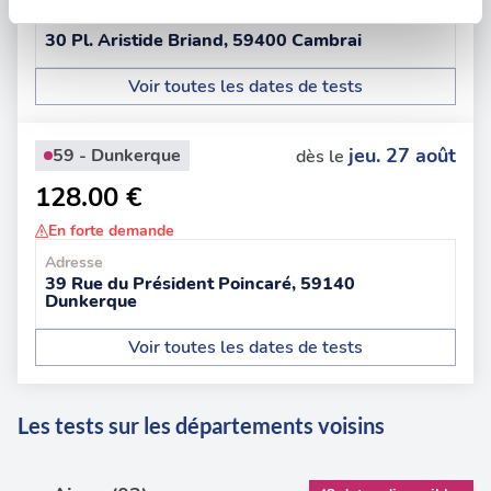
Adresse
Les cookies nous permettent de personnaliser le contenu
30 Pl. Aristide Briand, 59400 Cambrai
et les annonces, d'offrir des fonctionnalités relatives aux
médias sociaux et d'analyser notre trafic. Nous
Voir toutes les dates de tests
partageons également des informations sur l'utilisation de
notre site avec nos partenaires de médias sociaux, de
jeu. 27 août
59 - Dunkerque
dès le
publicité et d'analyse, qui peuvent combiner celles-ci
avec d'autres informations que vous leur avez fournies
128.00 €
ou qu'ils ont collectées lors de votre utilisation de leurs
En forte demande
services.
Adresse
39 Rue du Président Poincaré, 59140
Dunkerque
Voir toutes les dates de tests
Les tests sur les départements voisins