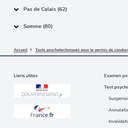
Pas de Calais (62)
Somme (80)
Accueil
Tests psychotechniques pour le permis de condui
Liens utiles
Examen psy
Test psych
Suspensi
Annulati
Invalidat