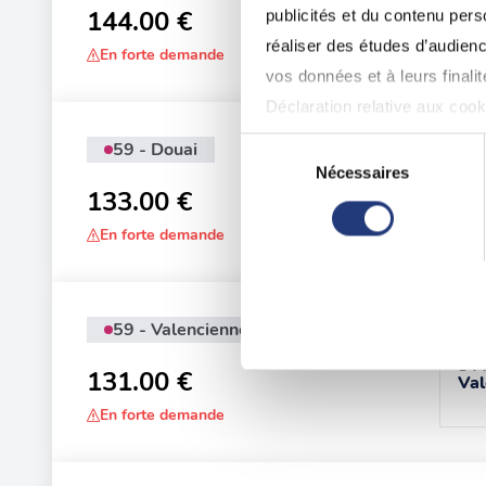
250
144.00 €
publicités et du contenu per
réaliser des études d’audienc
En forte demande
vos données et à leurs final
Déclaration relative aux cooki
59 - Douai
Sélection
Adr
Si vous le permettez, nous a
Nécessaires
du
100
133.00 €
Collecter des informatio
consentement
Identifier votre appareil
En forte demande
digitales).
Pour en savoir plus sur le tr
59 - Valenciennes
Détails »
. Vous pouvez modifi
Adr
5 A
131.00 €
Val
Les cookies nous permettent d
En forte demande
sociaux et d'analyser notre t
partenaires de médias sociaux
vous leur avez fournies ou qu'