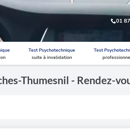
01 87
nique
Test Psychotechnique
Test Psychotech
ion
suite à invalidation
professionne
ches-Thumesnil - Rendez-vou