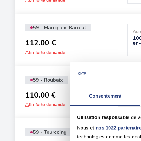
En forte demande
59 - Marcq-en-Barœul
Adr
100
112.00 €
en
En forte demande
59 - Roubaix
Adr
139
110.00 €
Consentement
En forte demande
Utilisation responsable de 
Nous et
nos 1022 partenair
59 - Tourcoing
Adr
technologies comme les cooki