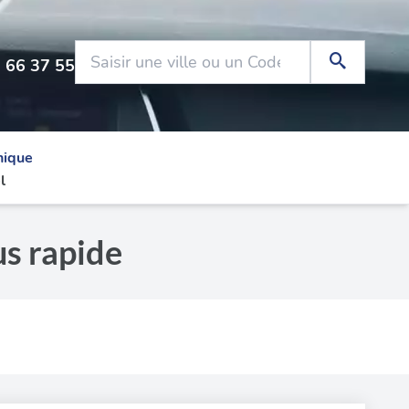
 66 37 55
nique
l
s rapide