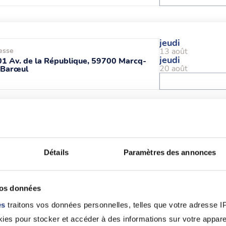
jeudi
esse
13 août
jeudi
1 Av. de la République, 59700 Marcq-
20 août
-Barœul
jeudi
esse
20 août
jeudi
 rue des Arts, 59100 Roubaix
01 oct.
Détails
Paramètres des annonces
vos données
es
traitons vos données personnelles, telles que votre adresse IP,
mardi
esse
11 août
es pour stocker et accéder à des informations sur votre appareil