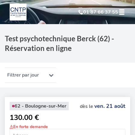
01 87 66 37 55
Test Psychotechnique
suite à suspension
Test psychotechnique Berck (62) -
Réservation en ligne
Test Psychotechnique
suite à annulation
Test Psychotechnique
suite à invalidation
Filtrer par jour
Test Psychotechnique
professionnel
ven. 21 août
62 - Boulogne-sur-Mer
dès le
130.00 €
En forte demande