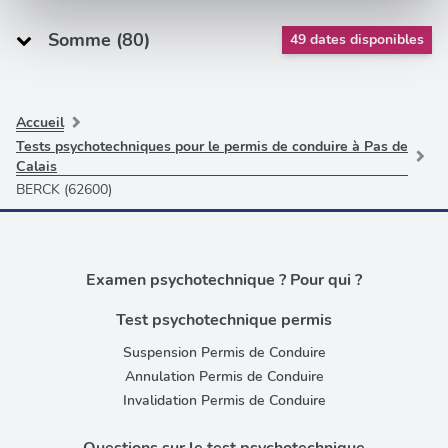
et les annonces, d'offrir des fonctionnalités relatives aux
Somme (80)
médias sociaux et d'analyser notre trafic. Nous
49 dates disponibles
partageons également des informations sur l'utilisation de
notre site avec nos partenaires de médias sociaux, de
publicité et d'analyse, qui peuvent combiner celles-ci
Accueil
avec d'autres informations que vous leur avez fournies
Tests psychotechniques pour le permis de conduire à Pas de
ou qu'ils ont collectées lors de votre utilisation de leurs
Calais
services.
BERCK (62600)
Examen psychotechnique ? Pour qui ?
Test psychotechnique permis
Suspension Permis de Conduire
Annulation Permis de Conduire
Invalidation Permis de Conduire