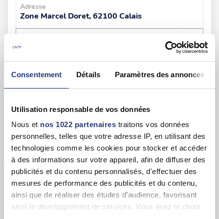
Adresse
Zone Marcel Doret, 62100 Calais
Voir toutes les dates de tests
sam. 08 août
62 - Hinges
dès le
Consentement
Détails
Paramètres des annonces
121.00 €
En forte demande
Utilisation responsable de vos données
Adresse
164 Rue du Petit Hinges, 62232 Hinges
Nous et
nos 1022 partenaires
traitons vos données
personnelles, telles que votre adresse IP, en utilisant des
Voir toutes les dates de tests
technologies comme les cookies pour stocker et accéder
à des informations sur votre appareil, afin de diffuser des
publicités et du contenu personnalisés, d'effectuer des
jeu. 13 août
62 - Béthune
dès le
mesures de performance des publicités et du contenu,
129.00 €
ainsi que de réaliser des études d’audience, favorisant
ainsi le développement de services. Vous avez le choix
En forte demande
quant à l'utilisation de vos données et à leurs finalités.