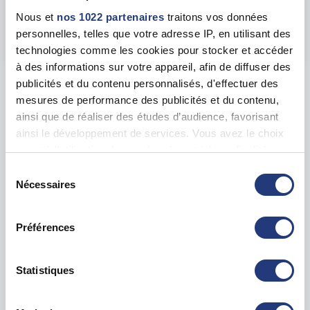
13 Rue de Mayenne, 02200 Soissons
Nous et
nos 1022 partenaires
traitons vos données
personnelles, telles que votre adresse IP, en utilisant des
Voir toutes les dates de tests
technologies comme les cookies pour stocker et accéder
à des informations sur votre appareil, afin de diffuser des
publicités et du contenu personnalisés, d'effectuer des
Les tests sur les départements voisins
mesures de performance des publicités et du contenu,
ainsi que de réaliser des études d’audience, favorisant
Marne (51)
ainsi le développement de services. Vous avez le choix
69 dates disponibles
quant à l'utilisation de vos données et à leurs finalités.
Vous pouvez modifier ou retirer votre consentement à
Sélection
Nord (59)
131 dates disponibles
tout moment en consultant la Déclaration relative aux
Nécessaires
du
cookies ou en cliquant sur l'icône de confidentialité.
consentement
Oise (60)
72 dates disponibles
Préférences
Si vous le permettez, nous aimerions également :
Collecter des informations sur votre localisation
Pas de Calais (62)
72 dates disponibles
géographique qui peuvent être précises à plusieurs
Statistiques
mètres près
Seine-et-Marne (77)
326 dates disponibles
Identifier votre appareil en l'analysant activement