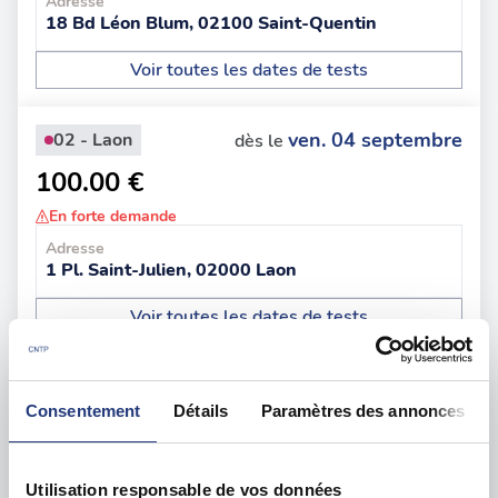
Adresse
18 Bd Léon Blum, 02100 Saint-Quentin
Voir toutes les dates de tests
ven. 04 septembre
02 - Laon
dès le
100.00 €
En forte demande
Adresse
1 Pl. Saint-Julien, 02000 Laon
Voir toutes les dates de tests
mer. 26 août
02 - Soissons
dès le
Consentement
Détails
Paramètres des annonces
135.00 €
En forte demande
Utilisation responsable de vos données
Adresse