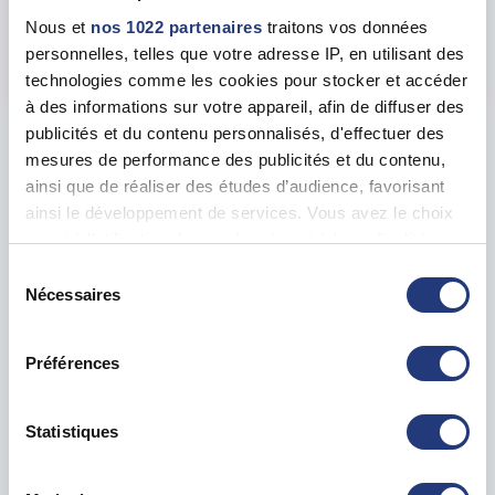
18 Bd Léon Blum, 02100 Saint-Quentin
Nous et
nos 1022 partenaires
traitons vos données
personnelles, telles que votre adresse IP, en utilisant des
Voir toutes les dates de tests
technologies comme les cookies pour stocker et accéder
à des informations sur votre appareil, afin de diffuser des
publicités et du contenu personnalisés, d'effectuer des
Les tests sur les départements voisins
mesures de performance des publicités et du contenu,
ainsi que de réaliser des études d’audience, favorisant
Marne (51)
ainsi le développement de services. Vous avez le choix
69 dates disponibles
quant à l'utilisation de vos données et à leurs finalités.
Vous pouvez modifier ou retirer votre consentement à
Sélection
Nord (59)
131 dates disponibles
tout moment en consultant la Déclaration relative aux
Nécessaires
du
cookies ou en cliquant sur l'icône de confidentialité.
consentement
Oise (60)
72 dates disponibles
Préférences
Si vous le permettez, nous aimerions également :
Collecter des informations sur votre localisation
Pas de Calais (62)
72 dates disponibles
géographique qui peuvent être précises à plusieurs
Statistiques
mètres près
Seine-et-Marne (77)
326 dates disponibles
Identifier votre appareil en l'analysant activement