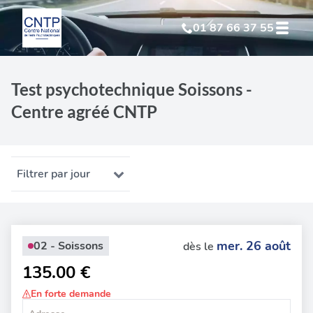
01 87 66 37 55
Test Psychotechnique
suite à suspension
Test psychotechnique Soissons -
Centre agréé CNTP
Test Psychotechnique
suite à annulation
Test Psychotechnique
suite à invalidation
Filtrer par jour
Test Psychotechnique
professionnel
mer. 26 août
02 - Soissons
dès le
135.00 €
En forte demande