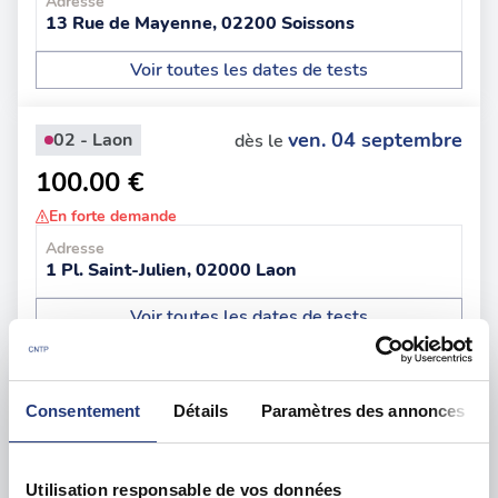
Adresse
13 Rue de Mayenne, 02200 Soissons
Voir toutes les dates de tests
ven. 04 septembre
02 - Laon
dès le
100.00 €
En forte demande
Adresse
1 Pl. Saint-Julien, 02000 Laon
Voir toutes les dates de tests
jeu. 27 août
02 - Saint-Quentin
dès le
Consentement
Détails
Paramètres des annonces
131.00 €
En forte demande
Utilisation responsable de vos données
Adresse