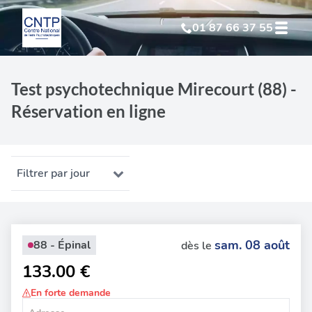
01 87 66 37 55
Test Psychotechnique
suite à suspension
Test psychotechnique Mirecourt (88) -
Réservation en ligne
Test Psychotechnique
suite à annulation
Test Psychotechnique
suite à invalidation
Filtrer par jour
Test Psychotechnique
professionnel
sam. 08 août
88 - Épinal
dès le
133.00 €
En forte demande