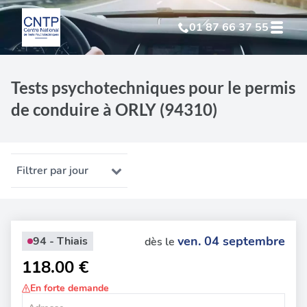
01 87 66 37 55
Test Psychotechnique
suite à suspension
Tests psychotechniques pour le permis
de conduire à ORLY (94310)
Test Psychotechnique
suite à annulation
Test Psychotechnique
suite à invalidation
Filtrer par jour
Test Psychotechnique
professionnel
ven. 04 septembre
94 - Thiais
dès le
118.00 €
En forte demande