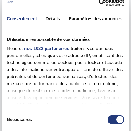
15 Av. Jean Jaurès, 94340 Joinville-le-Pont
Voir toutes les dates de tests
Consentement
Détails
Paramètres des annonces
lun. 31 août
94 - Vincennes
dès le
Utilisation responsable de vos données
123.00 €
Nous et
nos 1022 partenaires
traitons vos données
personnelles, telles que votre adresse IP, en utilisant des
En forte demande
technologies comme les cookies pour stocker et accéder
Adresse
16 Rue de Fontenay, 94300 Vincennes
à des informations sur votre appareil, afin de diffuser des
publicités et du contenu personnalisés, d'effectuer des
Voir toutes les dates de tests
mesures de performance des publicités et du contenu,
ainsi que de réaliser des études d’audience, favorisant
ainsi le développement de services. Vous avez le choix
mar. 25 août
94 - Fontenay-sous-Bois
dès le
quant à l'utilisation de vos données et à leurs finalités.
123.00 €
Vous pouvez modifier ou retirer votre consentement à
Sélection
tout moment en consultant la Déclaration relative aux
Nécessaires
En forte demande
du
cookies ou en cliquant sur l'icône de confidentialité.
consentement
Adresse