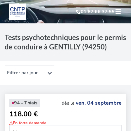
01 87 66 37 55
Test Psychotechnique
suite à suspension
Tests psychotechniques pour le permis
de conduire à GENTILLY (94250)
Test Psychotechnique
suite à annulation
Test Psychotechnique
suite à invalidation
Filtrer par jour
Test Psychotechnique
professionnel
ven. 04 septembre
94 - Thiais
dès le
118.00 €
En forte demande