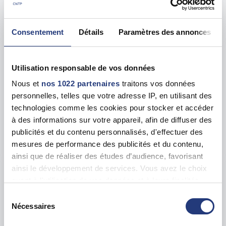
15 Av. Jean Jaurès, 94340 Joinville-le-Pont
Voir toutes les dates de tests
Consentement
Détails
Paramètres des annonces
mar. 25 août
94 - Créteil
dès le
Utilisation responsable de vos données
123.00 €
Nous et
nos 1022 partenaires
traitons vos données
personnelles, telles que votre adresse IP, en utilisant des
En forte demande
technologies comme les cookies pour stocker et accéder
Adresse
8 Place Salvador Allende, 94000 Créteil
à des informations sur votre appareil, afin de diffuser des
publicités et du contenu personnalisés, d'effectuer des
Voir toutes les dates de tests
mesures de performance des publicités et du contenu,
ainsi que de réaliser des études d’audience, favorisant
ainsi le développement de services. Vous avez le choix
mar. 25 août
94 - Fontenay-sous-Bois
dès le
quant à l'utilisation de vos données et à leurs finalités.
123.00 €
Vous pouvez modifier ou retirer votre consentement à
Sélection
tout moment en consultant la Déclaration relative aux
Nécessaires
En forte demande
du
cookies ou en cliquant sur l'icône de confidentialité.
consentement
Adresse