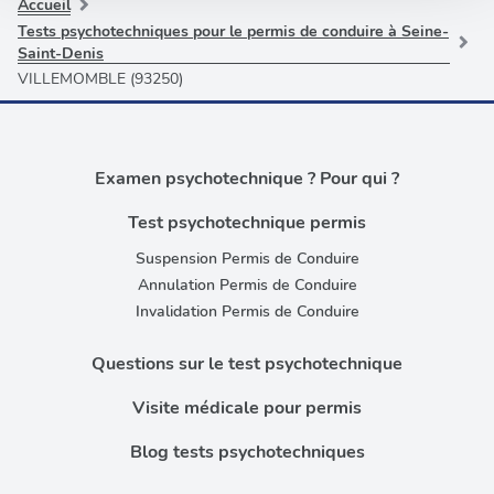
partageons également des informations sur l'utilisation de
Accueil
notre site avec nos partenaires de médias sociaux, de
Tests psychotechniques pour le permis de conduire à Seine-
Saint-Denis
publicité et d'analyse, qui peuvent combiner celles-ci
VILLEMOMBLE (93250)
avec d'autres informations que vous leur avez fournies
ou qu'ils ont collectées lors de votre utilisation de leurs
services.
Examen psychotechnique ? Pour qui ?
Test psychotechnique permis
Suspension Permis de Conduire
Annulation Permis de Conduire
Invalidation Permis de Conduire
Questions sur le test psychotechnique
Visite médicale pour permis
Blog tests psychotechniques