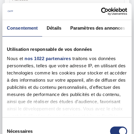
35 All. des Impressionnistes, 93420 Villepinte
Voir toutes les dates de tests
Consentement
Détails
Paramètres des annonces
mar. 11 août
93 - Saint-Denis
dès le
107.00 €
Utilisation responsable de vos données
En forte demande
Nous et
nos 1022 partenaires
traitons vos données
Adresse
personnelles, telles que votre adresse IP, en utilisant des
10 Av. du Stade de France, 93210 Saint-Denis
technologies comme les cookies pour stocker et accéder
à des informations sur votre appareil, afin de diffuser des
Voir toutes les dates de tests
publicités et du contenu personnalisés, d'effectuer des
mesures de performance des publicités et du contenu,
ainsi que de réaliser des études d’audience, favorisant
mar. 25 août
93 - Pantin
dès le
ainsi le développement de services. Vous avez le choix
110.00 €
quant à l'utilisation de vos données et à leurs finalités.
Vous pouvez modifier ou retirer votre consentement à
En forte demande
Sélection
tout moment en consultant la Déclaration relative aux
Nécessaires
Adresse
du