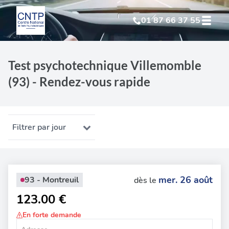
01 87 66 37 55
Test Psychotechnique
suite à suspension
Test psychotechnique Villemomble
(93) - Rendez-vous rapide
Test Psychotechnique
suite à annulation
Test Psychotechnique
suite à invalidation
Filtrer par jour
Test Psychotechnique
professionnel
mer. 26 août
93 - Montreuil
dès le
123.00 €
En forte demande