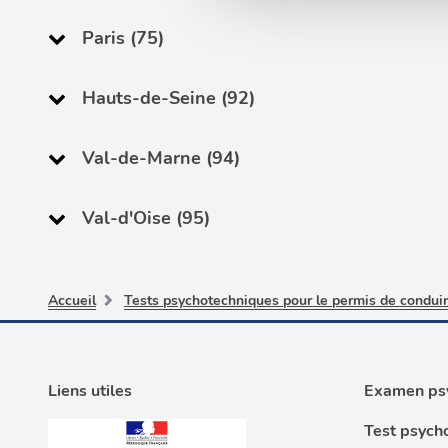
sociaux et d'analyser notre t
partenaires de médias sociaux
Paris (75)
vous leur avez fournies ou qu'
Hauts-de-Seine (92)
Val-de-Marne (94)
Val-d'Oise (95)
Accueil
Tests psychotechniques pour le permis de condui
Liens utiles
Examen psy
Test psych