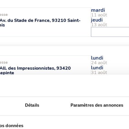
mardi
esse
11 août
jeudi
Av. du Stade de France, 93210 Saint-
13 août
is
lundi
esse
24 août
lundi
All. des Impressionnistes, 93420
31 août
lepinte
lundi
Détails
Paramètres des annonces
esse
10 août
mercredi
Rue du Dr Fleming, 93600 Aulnay-
12 août
s-Bois
vos données