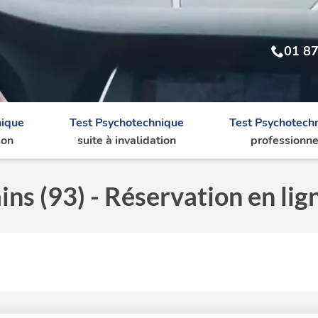
01 87
nique
Test Psychotechnique
Test Psychotech
ion
suite à invalidation
professionne
ns (93) - Réservation en lig