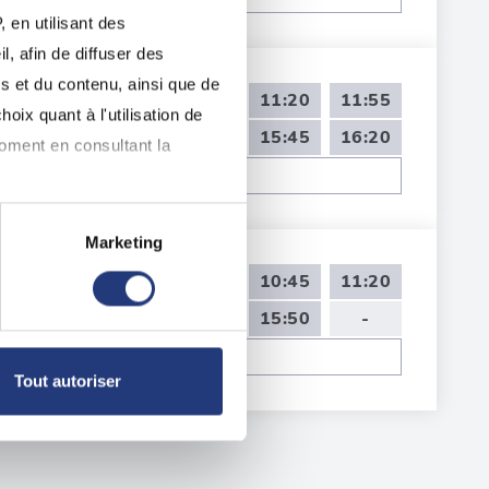
 en utilisant des
, afin de diffuser des
s et du contenu, ainsi que de
09:35
10:10
10:45
11:20
11:55
oix quant à l'utilisation de
14:00
14:35
15:10
15:45
16:20
moment en consultant la
Voir toutes les dates de tests
Marketing
à plusieurs mètres près
09:00
09:35
10:10
10:45
11:20
pécifiques (empreintes
13:30
14:40
15:15
15:50
-
Voir toutes les dates de tests
, reportez-vous à la
section «
Tout autoriser
claration sur les cookies.
nnalités relatives aux médias