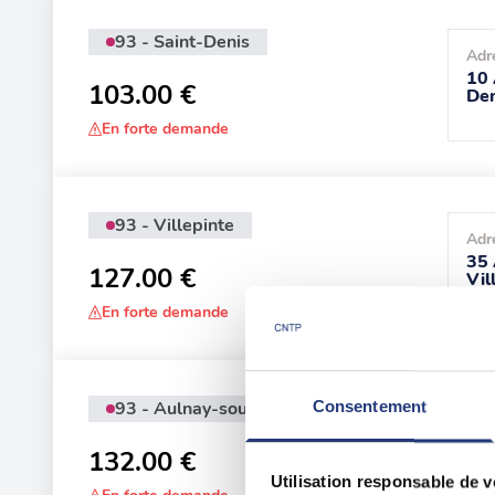
93 - Saint-Denis
Adr
10 
103.00 €
Den
En forte demande
93 - Villepinte
Adr
35 
127.00 €
Vil
En forte demande
93 - Aulnay-sous-Bois
Consentement
Adr
25 
132.00 €
sou
Utilisation responsable de 