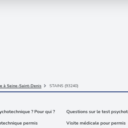
rafic. Nous partageons également des informations sur l'utilisati
, de publicité et d'analyse, qui peuvent combiner celles-ci avec
ils ont collectées lors de votre utilisation de leurs services.
re à Seine-Saint-Denis
STAINS (93240)
chotechnique ? Pour qui ?
Questions sur le test psycho
otechnique permis
Visite médicale pour permis