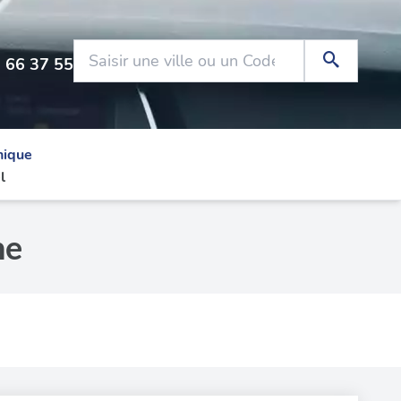
 66 37 55
nique
l
ne