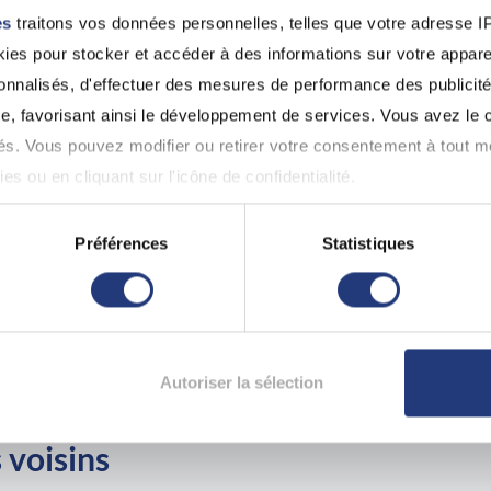
es
traitons vos données personnelles, telles que votre adresse IP,
es pour stocker et accéder à des informations sur votre appareil
sonnalisés, d'effectuer des mesures de performance des publicité
mercredi
esse
26 août
e, favorisant ainsi le développement de services. Vous avez le ch
mercredi
Av. Jean Moulin, 93100 Montreuil
ités. Vous pouvez modifier ou retirer votre consentement à tout 
26 août
es ou en cliquant sur l'icône de confidentialité.
imerions également :
Préférences
Statistiques
mardi
ns sur votre localisation géographique qui peuvent être précises 
esse
25 août
 en l'analysant activement pour en relever les caractéristiques s
mardi
Av. Jean Lolive, 93500 Pantin
25 août
aitement de vos données personnelles et définir vos préférences
Autoriser la sélection
er ou retirer votre consentement à tout moment à partir de la dé
 voisins
e personnaliser le contenu et les annonces, d'offrir des fonctio