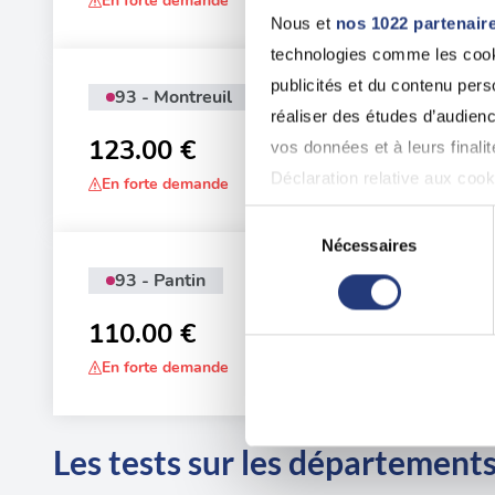
En forte demande
Nous et
nos 1022 partenair
technologies comme les cooki
publicités et du contenu per
93 - Montreuil
Adr
réaliser des études d’audienc
21 
123.00 €
vos données et à leurs final
Déclaration relative aux cooki
En forte demande
Sélection
Si vous le permettez, nous a
Nécessaires
du
Collecter des informatio
93 - Pantin
consentement
Adr
Identifier votre appareil
22 
110.00 €
digitales).
En forte demande
Pour en savoir plus sur le tr
Détails »
. Vous pouvez modifi
Les tests sur les départements
Les cookies nous permettent d