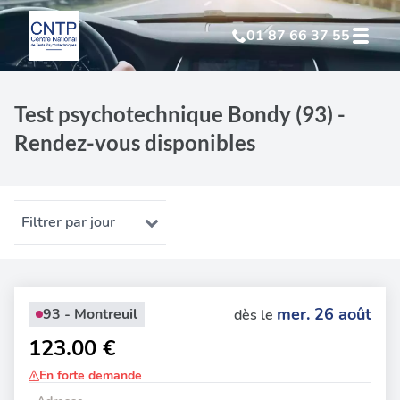
01 87 66 37 55
Test Psychotechnique
suite à suspension
Test psychotechnique Bondy (93) -
Rendez-vous disponibles
Test Psychotechnique
suite à annulation
Test Psychotechnique
suite à invalidation
Filtrer par jour
Test Psychotechnique
professionnel
mer. 26 août
93 - Montreuil
dès le
123.00 €
En forte demande