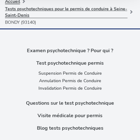
partageons également des informations sur l'utilisation de
Accueil
notre site avec nos partenaires de médias sociaux, de
Tests psychotechniques pour le permis de conduire à Seine-
Saint-Denis
publicité et d'analyse, qui peuvent combiner celles-ci
BONDY (93140)
avec d'autres informations que vous leur avez fournies
ou qu'ils ont collectées lors de votre utilisation de leurs
services.
Examen psychotechnique ? Pour qui ?
Test psychotechnique permis
Suspension Permis de Conduire
Annulation Permis de Conduire
Invalidation Permis de Conduire
Questions sur le test psychotechnique
Visite médicale pour permis
Blog tests psychotechniques