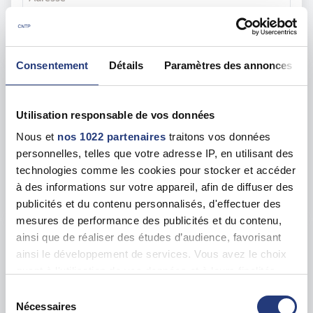
35 All. des Impressionnistes, 93420 Villepinte
Voir toutes les dates de tests
Consentement
Détails
Paramètres des annonces
mar. 11 août
93 - Saint-Denis
dès le
107.00 €
Utilisation responsable de vos données
En forte demande
Nous et
nos 1022 partenaires
traitons vos données
Adresse
personnelles, telles que votre adresse IP, en utilisant des
10 Av. du Stade de France, 93210 Saint-Denis
technologies comme les cookies pour stocker et accéder
à des informations sur votre appareil, afin de diffuser des
Voir toutes les dates de tests
publicités et du contenu personnalisés, d'effectuer des
mesures de performance des publicités et du contenu,
ainsi que de réaliser des études d’audience, favorisant
mar. 25 août
93 - Pantin
dès le
ainsi le développement de services. Vous avez le choix
110.00 €
quant à l'utilisation de vos données et à leurs finalités.
Vous pouvez modifier ou retirer votre consentement à
En forte demande
Sélection
tout moment en consultant la Déclaration relative aux
Nécessaires
Adresse
du