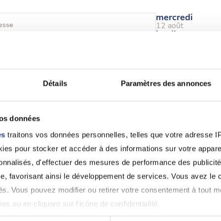
mercredi
esse
12 août
jeudi
Rte du Buchel, 57100 Thionville
13 août
Détails
Paramètres des annonces
jeudi
esse
13 août
mercredi
Rue Pasteur, 57000 Metz
vos données
19 août
es
traitons vos données personnelles, telles que votre adresse IP,
es pour stocker et accéder à des informations sur votre appareil
sonnalisés, d'effectuer des mesures de performance des publicité
e, favorisant ainsi le développement de services. Vous avez le ch
jeudi
esse
03 sept.
ités. Vous pouvez modifier ou retirer votre consentement à tout 
jeudi
Pl. Robert Schuman, 57600 Forbach
es ou en cliquant sur l'icône de confidentialité.
10 sept.