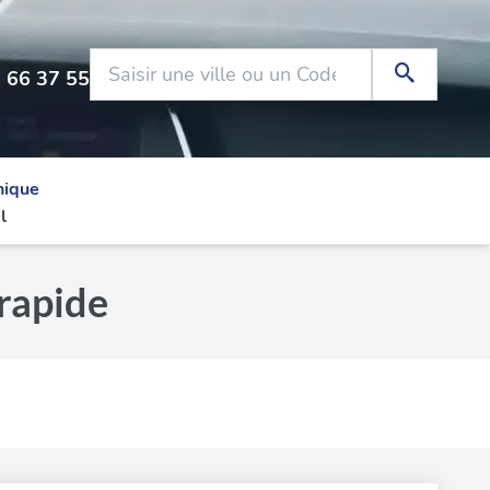
 66 37 55
nique
l
rapide