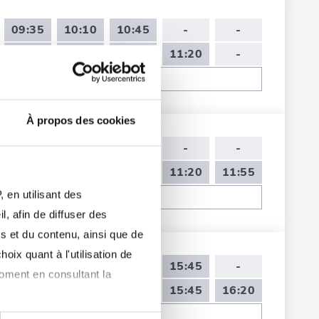
09:35
10:10
10:45
-
-
09:00
09:35
10:45
11:20
-
Voir toutes les dates de tests
À propos des cookies
11:20
12:30
-
-
-
09:00
09:35
10:10
11:20
11:55
 en utilisant des
Voir toutes les dates de tests
, afin de diffuser des
s et du contenu, ainsi que de
oix quant à l'utilisation de
14:00
14:35
15:10
15:45
-
moment en consultant la
14:00
14:35
15:10
15:45
16:20
Voir toutes les dates de tests