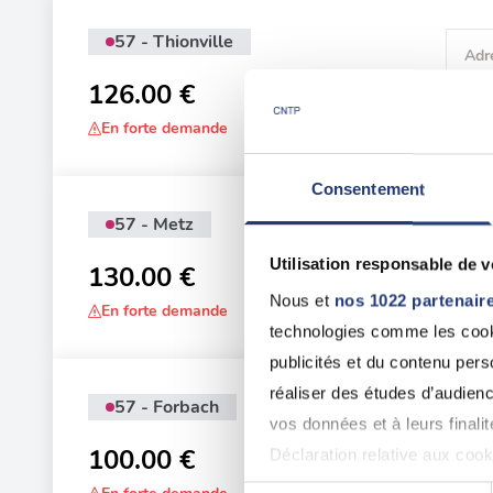
57 - Thionville
Adr
96 
126.00 €
En forte demande
Consentement
57 - Metz
Adr
28 
Utilisation responsable de 
130.00 €
Nous et
nos 1022 partenair
En forte demande
technologies comme les cooki
publicités et du contenu per
réaliser des études d’audienc
57 - Forbach
Adr
vos données et à leurs final
12 
100.00 €
Déclaration relative aux cooki