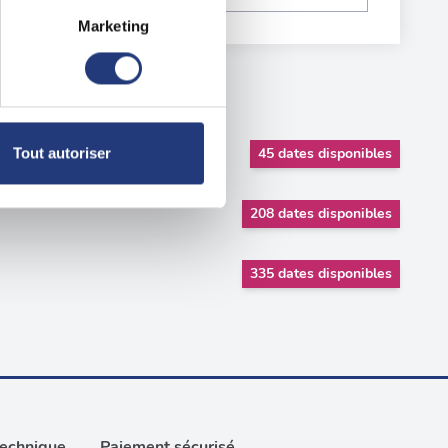
Marketing
à plusieurs mètres près
pécifiques (empreintes
, reportez-vous à la
section «
45 dates disponibles
Tout autoriser
claration sur les cookies.
208 dates disponibles
nnalités relatives aux médias
on de notre site avec nos
335 dates disponibles
 d'autres informations que
technique
Paiement sécurisé