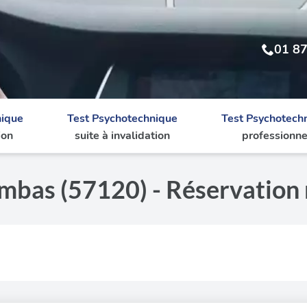
01 87
nique
Test Psychotechnique
Test Psychotech
ion
suite à invalidation
professionne
mbas (57120) - Réservation 