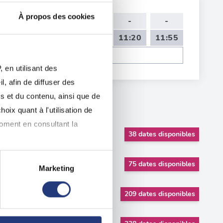
À propos des cookies
15:20
15:55
-
-
-
09:35
10:10
10:45
11:20
11:55
Voir toutes les dates de tests
 en utilisant des
, afin de diffuser des
s et du contenu, ainsi que de
oix quant à l'utilisation de
moment en consultant la
38 dates disponibles
75 dates disponibles
Marketing
à plusieurs mètres près
209 dates disponibles
pécifiques (empreintes