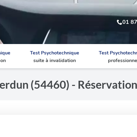
01 87
nique
Test Psychotechnique
Test Psychotech
ion
suite à invalidation
professionne
erdun (54460) - Réservation