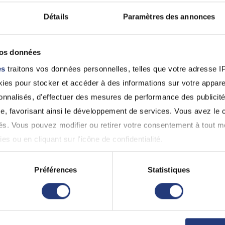
mardi
Détails
Paramètres des annonces
esse
11 août
mercredi
Boulevard du 26ème R. I., 54000 Nancy
12 août
vos données
es
traitons vos données personnelles, telles que votre adresse IP,
es pour stocker et accéder à des informations sur votre appareil
 voisins
sonnalisés, d'effectuer des mesures de performance des publicité
e, favorisant ainsi le développement de services. Vous avez le ch
ités. Vous pouvez modifier ou retirer votre consentement à tout 
es ou en cliquant sur l'icône de confidentialité.
imerions également :
Préférences
Statistiques
ns sur votre localisation géographique qui peuvent être précises 
 en l'analysant activement pour en relever les caractéristiques s