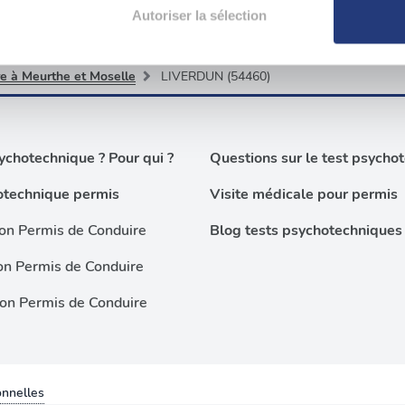
aitement de vos données personnelles et définir vos préférences
Autoriser la sélection
er ou retirer votre consentement à tout moment à partir de la dé
re à Meurthe et Moselle
LIVERDUN (54460)
e personnaliser le contenu et les annonces, d'offrir des fonctio
rafic. Nous partageons également des informations sur l'utilisati
, de publicité et d'analyse, qui peuvent combiner celles-ci avec
chotechnique ? Pour qui ?
Questions sur le test psycho
ils ont collectées lors de votre utilisation de leurs services.
otechnique permis
Visite médicale pour permis
on Permis de Conduire
Blog tests psychotechniques
on Permis de Conduire
ion Permis de Conduire
nnelles