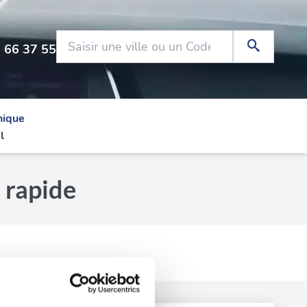
 66 37 55
nique
l
 rapide