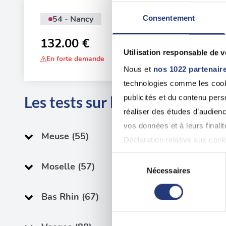
54 - Nancy
Consentement
Adr
20 
132.00 €
Utilisation responsable de 
En forte demande
Nous et
nos 1022 partenair
technologies comme les cooki
Les tests sur les départements
publicités et du contenu per
réaliser des études d’audienc
vos données et à leurs final
Meuse (55)
Déclaration relative aux cooki
Sélection
Moselle (57)
Si vous le permettez, nous a
Nécessaires
du
Collecter des informatio
consentement
Bas Rhin (67)
Identifier votre appareil
digitales).