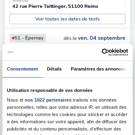
Adresse
42 rue Pierre Taittinger, 51100 Reims
Voir toutes les dates de tests
ven. 04 septembre
51 - Épernay
dès le
100.00 €
En forte demande
Adresse
Consentement
Détails
Paramètres des annonces
40 Pl. Bernard-Stasi, 51200 Épernay
Voir toutes les dates de tests
Utilisation responsable de vos données
Nous et
nos 1022 partenaires
traitons vos données
Les tests sur les départements voisins
personnelles, telles que votre adresse IP, en utilisant des
technologies comme les cookies pour stocker et accéder
à des informations sur votre appareil, afin de diffuser des
Aisne (02)
42 dates disponibles
publicités et du contenu personnalisés, d'effectuer des