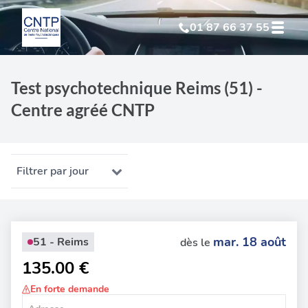
01 87 66 37 55
Test Psychotechnique
suite à suspension
Test psychotechnique Reims (51) -
Centre agréé CNTP
Test Psychotechnique
suite à annulation
Test Psychotechnique
suite à invalidation
Filtrer par jour
Test Psychotechnique
professionnel
mar. 18 août
51 - Reims
dès le
135.00 €
En forte demande