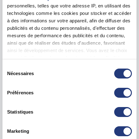
30 Av. Général Leclerc, 38200 Vienne
personnelles, telles que votre adresse IP, en utilisant des
technologies comme les cookies pour stocker et accéder
Voir toutes les dates de tests
à des informations sur votre appareil, afin de diffuser des
publicités et du contenu personnalisés, d'effectuer des
mesures de performance des publicités et du contenu,
Les tests sur les départements voisins
ainsi que de réaliser des études d’audience, favorisant
ainsi le développement de services. Vous avez le choix
quant à l'utilisation de vos données et à leurs finalités.
Ain (01)
50 dates disponibles
Vous pouvez modifier ou retirer votre consentement à
Sélection
tout moment en consultant la Déclaration relative aux
Nécessaires
du
Ardèche (07)
35 dates disponibles
cookies ou en cliquant sur l'icône de confidentialité.
consentement
Préférences
Si vous le permettez, nous aimerions également :
Drôme (26)
62 dates disponibles
Collecter des informations sur votre localisation
géographique qui peuvent être précises à plusieurs
Statistiques
Rhône (69)
65 dates disponibles
mètres près
Identifier votre appareil en l'analysant activement
Marketing
pour en relever les caractéristiques spécifiques
Savoie (73)
60 dates disponibles