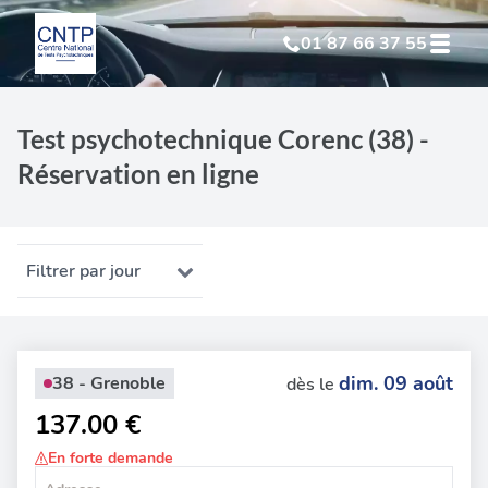
01 87 66 37 55
Test Psychotechnique
suite à suspension
Test psychotechnique Corenc (38) -
Réservation en ligne
Test Psychotechnique
suite à annulation
Test Psychotechnique
suite à invalidation
Filtrer par jour
Test Psychotechnique
professionnel
dim. 09 août
38 - Grenoble
dès le
137.00 €
En forte demande