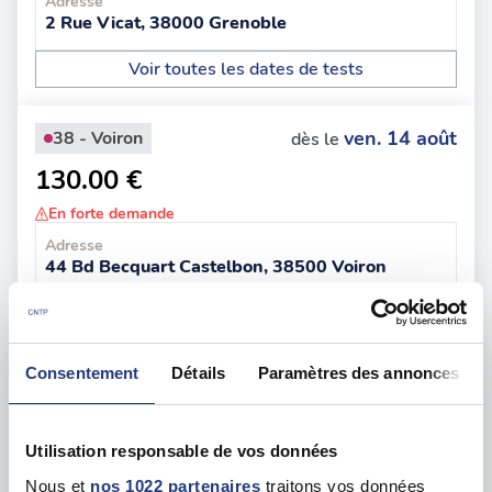
Adresse
2 Rue Vicat, 38000 Grenoble
Voir toutes les dates de tests
ven. 14 août
38 - Voiron
dès le
130.00 €
En forte demande
Adresse
44 Bd Becquart Castelbon, 38500 Voiron
Voir toutes les dates de tests
Consentement
Détails
Paramètres des annonces
mar. 11 août
38 - Vienne
dès le
128.00 €
Utilisation responsable de vos données
En forte demande
Nous et
nos 1022 partenaires
traitons vos données
Adresse