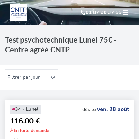
01 87 66 37 55
Test Psychotechnique
suite à suspension
Test psychotechnique Lunel 75€ -
Centre agréé CNTP
Test Psychotechnique
suite à annulation
Test Psychotechnique
suite à invalidation
Filtrer par jour
Test Psychotechnique
professionnel
ven. 28 août
34 - Lunel
dès le
116.00 €
En forte demande