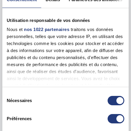
Adresse
547 Quai des Moulins, 34200 Sète
Utilisation responsable de vos données
Voir toutes les dates de tests
Nous et
nos 1022 partenaires
traitons vos données
personnelles, telles que votre adresse IP, en utilisant des
mer. 19 août
34 - Béziers
dès le
technologies comme les cookies pour stocker et accéder
118.00 €
à des informations sur votre appareil, afin de diffuser des
publicités et du contenu personnalisés, d'effectuer des
En forte demande
mesures de performance des publicités et du contenu,
Adresse
ainsi que de réaliser des études d’audience, favorisant
7 Avenue du Dr Jean-Marie Fabre, 34500
ainsi le développement de services. Vous avez le choix
Béziers
quant à l'utilisation de vos données et à leurs finalités.
Voir toutes les dates de tests
Vous pouvez modifier ou retirer votre consentement à
Sélection
tout moment en consultant la Déclaration relative aux
Nécessaires
du
cookies ou en cliquant sur l'icône de confidentialité.
consentement
Les tests sur les départements voisins
Préférences
Si vous le permettez, nous aimerions également :
Collecter des informations sur votre localisation
22 dates disponibles