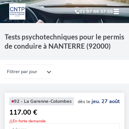
01 87 66 37 55
Test Psychotechnique
suite à suspension
Tests psychotechniques pour le permis
de conduire à NANTERRE (92000)
Test Psychotechnique
suite à annulation
Test Psychotechnique
suite à invalidation
Filtrer par jour
Test Psychotechnique
professionnel
jeu. 27 août
92 - La Garenne-Colombes
dès le
117.00 €
En forte demande