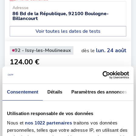
Adresse
86 Bd de la République, 92100 Boulogne-
Billancourt
Voir toutes les dates de tests
lun. 24 août
92 - Issy-les-Moulineaux
dès le
124.00 €
En forte demande
Adresse
13 Rue Camille Desmoulins, 92130 Issy-les-
Moulineaux
Consentement
Détails
Paramètres des annonces
Voir toutes les dates de tests
Utilisation responsable de vos données
lun. 17 août
92 - Gennevilliers
dès le
Nous et
nos 1022 partenaires
traitons vos données
personnelles, telles que votre adresse IP, en utilisant des
117.00 €