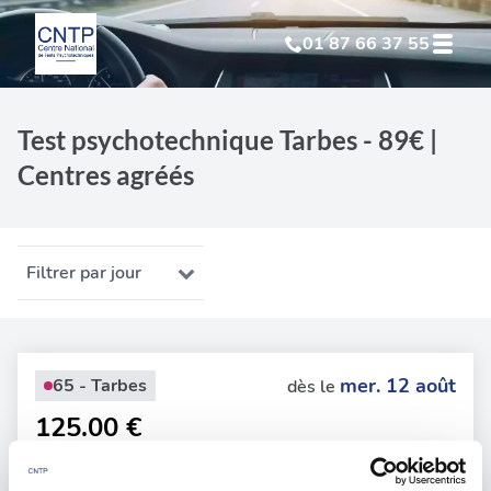
01 87 66 37 55
Test Psychotechnique
suite à suspension
Test psychotechnique Tarbes - 89€ |
Centres agréés
Test Psychotechnique
suite à annulation
Test Psychotechnique
suite à invalidation
Filtrer par jour
Test Psychotechnique
professionnel
mer. 12 août
65 - Tarbes
dès le
125.00 €
En forte demande