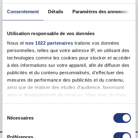
Adresse
2 Imp. de la Cartoucherie, 65000 Tarbes
Consentement
Détails
Paramètres des annonces
Voir toutes les dates de tests
Utilisation responsable de vos données
Les tests sur les départements voisins
Nous et
nos 1022 partenaires
traitons vos données
personnelles, telles que votre adresse IP, en utilisant des
technologies comme les cookies pour stocker et accéder
Haute garonne (31)
111 dates disponibles
à des informations sur votre appareil, afin de diffuser des
publicités et du contenu personnalisés, d'effectuer des
Pyrénées Atlantiques (64)
128 dates disponibles
mesures de performance des publicités et du contenu,
ainsi que de réaliser des études d’audience, favorisant
ainsi le développement de services. Vous avez le choix
quant à l'utilisation de vos données et à leurs finalités.
Accueil
Vous pouvez modifier ou retirer votre consentement à
Sélection
Tests psychotechniques pour le permis de conduire à
tout moment en consultant la Déclaration relative aux
Nécessaires
Hautes Pyrénées
du
cookies ou en cliquant sur l'icône de confidentialité.
TARBES (65000)
consentement
Préférences