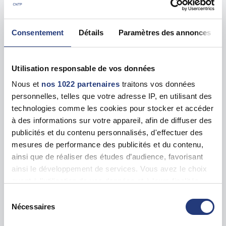
Les tests sur les départements voisins
Consentement
Détails
Paramètres des annonces
Charente (16)
19 dates disponibles
Corrèze (19)
31 dates disponibles
Utilisation responsable de vos données
Nous et
nos 1022 partenaires
traitons vos données
Dordogne (24)
personnelles, telles que votre adresse IP, en utilisant des
26 dates disponibles
technologies comme les cookies pour stocker et accéder
à des informations sur votre appareil, afin de diffuser des
Indre (36)
14 dates disponibles
publicités et du contenu personnalisés, d'effectuer des
mesures de performance des publicités et du contenu,
Vienne (86)
ainsi que de réaliser des études d’audience, favorisant
62 dates disponibles
ainsi le développement de services. Vous avez le choix
quant à l'utilisation de vos données et à leurs finalités.
Vous pouvez modifier ou retirer votre consentement à
Sélection
Accueil
tout moment en consultant la Déclaration relative aux
Nécessaires
du
Tests psychotechniques pour le permis de conduire à Haute
cookies ou en cliquant sur l'icône de confidentialité.
consentement
Vienne