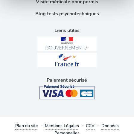
Visite médicale pour permis
médias sociaux et d'analyser notre trafic. Nous
Blog tests psychotechniques
partageons également des informations sur l'utilisation de
notre site avec nos partenaires de médias sociaux, de
publicité et d'analyse, qui peuvent combiner celles-ci
Liens utiles
avec d'autres informations que vous leur avez fournies
ou qu'ils ont collectées lors de votre utilisation de leurs
services.
Paiement sécurisé
-
-
-
Plan du site
Mentions Légales
CGV
Données
Personnelles