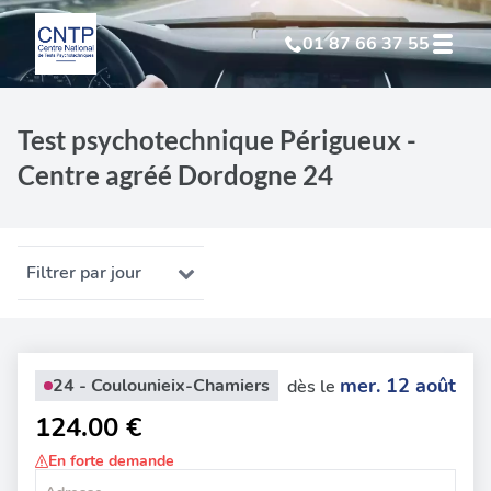
01 87 66 37 55
Test Psychotechnique
suite à suspension
Test psychotechnique Périgueux -
Centre agréé Dordogne 24
Test Psychotechnique
suite à annulation
Test Psychotechnique
suite à invalidation
Filtrer par jour
Test Psychotechnique
professionnel
mer. 12 août
24 - Coulounieix-Chamiers
dès le
124.00 €
En forte demande