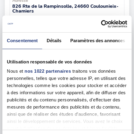
Adresse
826 Rte de la Rampinsolle, 24660 Coulounieix-
Chamiers
Voir toutes les dates de tests
Consentement
Détails
Paramètres des annonces
Les tests sur les départements voisins
Utilisation responsable de vos données
Charente (16)
19 dates disponibles
Nous et
nos 1022 partenaires
traitons vos données
personnelles, telles que votre adresse IP, en utilisant des
Corrèze (19)
31 dates disponibles
technologies comme les cookies pour stocker et accéder
à des informations sur votre appareil, afin de diffuser des
Gironde (33)
212 dates disponibles
publicités et du contenu personnalisés, d'effectuer des
mesures de performance des publicités et du contenu,
ainsi que de réaliser des études d’audience, favorisant
Lot (46)
12 dates disponibles
ainsi le développement de services. Vous avez le choix
quant à l'utilisation de vos données et à leurs finalités.